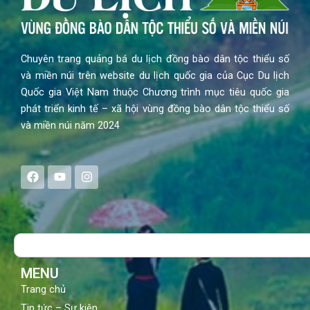
Chuyên trang quảng bá du lịch đồng bào dân tộc thiểu số
và miền núi trên website du lịch quốc gia của Cục Du lịch
Quốc gia Việt Nam thuộc Chương trình mục tiêu quốc gia
phát triển kinh tế – xã hội vùng đồng bào dân tộc thiểu số
và miền núi năm 2024
F
Y
I
a
o
n
c
u
s
e
t
t
b
u
a
o
b
g
Search
o
e
r
k
a
m
MENU
Trang chủ
Tin tức – Sự kiện