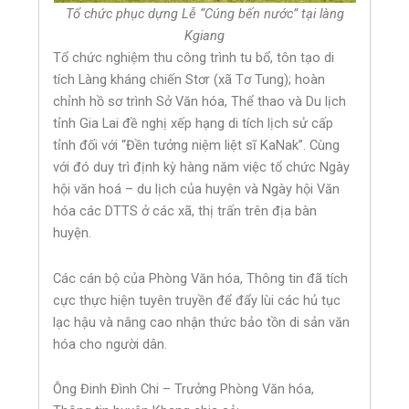
Tổ chức phục dựng Lễ “Cúng bến nước” tại làng
Kgiang
Tổ chức nghiệm thu công trình tu bổ, tôn tạo di
tích Làng kháng chiến Stơr (xã Tơ Tung); hoàn
chỉnh hồ sơ trình Sở Văn hóa, Thể thao và Du lịch
tỉnh Gia Lai đề nghị xếp hạng di tích lịch sử cấp
tỉnh đối với “Đền tưởng niệm liệt sĩ KaNak”. Cùng
với đó duy trì định kỳ hàng năm việc tổ chức Ngày
hội văn hoá – du lịch của huyện và Ngày hội Văn
hóa các DTTS ở các xã, thị trấn trên địa bàn
huyện.
Các cán bộ của Phòng Văn hóa, Thông tin đã tích
cực thực hiện tuyên truyền để đẩy lùi các hủ tục
lạc hậu và nâng cao nhận thức bảo tồn di sản văn
hóa cho người dân.
Ông Đinh Đình Chi – Trưởng Phòng Văn hóa,