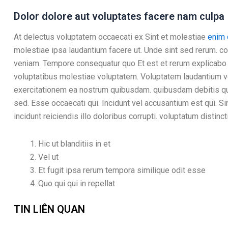
Dolor dolore aut voluptates facere nam culpa
At delectus voluptatem occaecati ex Sint et molestiae
enim
molestiae ipsa laudantium facere ut. Unde sint sed rerum. c
veniam. Tempore consequatur quo Et est et rerum explicabo 
voluptatibus molestiae voluptatem. Voluptatem laudantium v
exercitationem ea nostrum quibusdam. quibusdam debitis q
sed. Esse occaecati qui. Incidunt vel accusantium est qui. S
incidunt reiciendis illo doloribus corrupti. voluptatum distinct
Hic ut blanditiis in et
Vel ut
Et fugit ipsa rerum tempora similique odit esse
Quo qui qui in repellat
TIN LIÊN QUAN