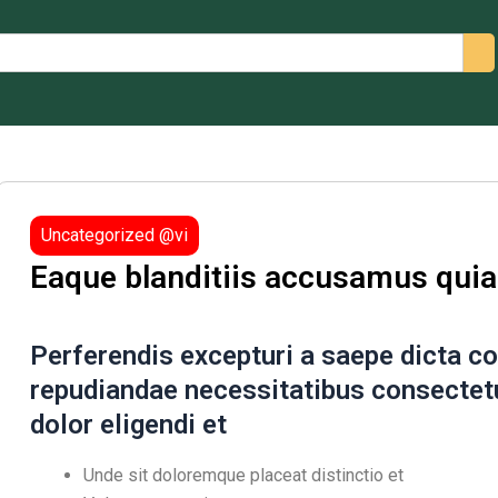
arch
Uncategorized @vi
Eaque blanditiis accusamus quia
Perferendis excepturi a saepe dicta co
repudiandae necessitatibus consectetu
dolor eligendi et
Unde sit doloremque placeat distinctio et