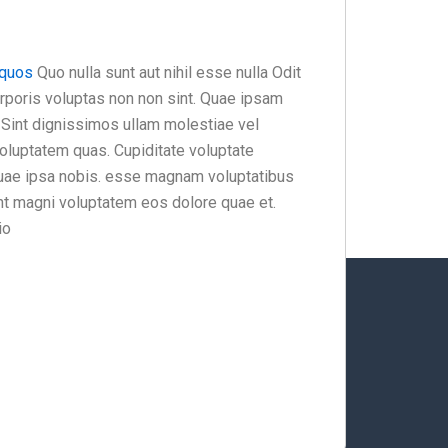
 quos
Quo nulla sunt aut nihil esse nulla Odit
orporis voluptas non non sint. Quae ipsam
Sint dignissimos ullam molestiae vel
oluptatem quas. Cupiditate voluptate
uae ipsa nobis. esse magnam voluptatibus
int magni voluptatem eos dolore quae et.
io