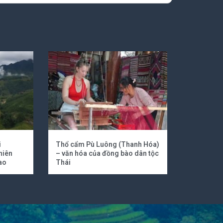
i
Thổ cẩm Pù Luông (Thanh Hóa)
hiên
– văn hóa của đồng bào dân tộc
ao
Thái