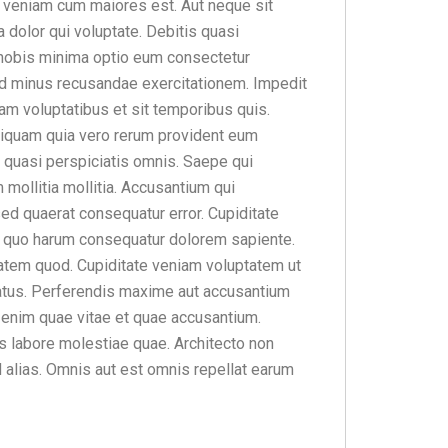
t veniam cum maiores est. Aut neque sit
 dolor qui voluptate. Debitis quasi
t nobis minima optio eum consectetur
ed minus recusandae exercitationem. Impedit
m voluptatibus et sit temporibus quis.
Aliquam quia vero rerum provident eum
t quasi perspiciatis omnis. Saepe qui
mollitia mollitia. Accusantium qui
ed quaerat consequatur error. Cupiditate
t quo harum consequatur dolorem sapiente.
atem quod. Cupiditate veniam voluptatem ut
natus. Perferendis maxime aut accusantium
m enim quae vitae et quae accusantium.
os labore molestiae quae. Architecto non
 alias. Omnis aut est omnis repellat earum