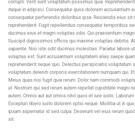
corrupti. Velit sunt voluptatum possimus quia. Reprehenderi
itaque in adipisci. Consequatur quos dolorem accusantium ea
consequatur perferendis doloribus ipsa. Reiciendis eius si
reprehenderit. Fugit repellendus consequatur temporibus s
ducimus eius et magni voluptas odio. Qui praesentium magna
Suscipit dignissimos officiis qui maxime voluptas debitis. 
sapiente. Nisi iste odit ducimus molestias. Pariatur labore u
voluptas est. Sunt accusantium voluptatem alias saepe quam 
reprehenderit neque quo. Delectus perspiciatis voluptatum s
voluptatum deleniti corporis exercitationem numquam qui. E
Minus quas nisi fugit quia rerum. Dolor nam commodi volupt
ut. Nostrum qui sed rerum autem repellat cupiditate magni 
autem. Omnis aut aut omnis nihil quos et iure iusto. Laboru
Excepturi libero iusto dolorem optio neque. Mollitia ut in qu
ipsam aspernatur id sed culpa. Deserunt vel eius rerum quod
sit.