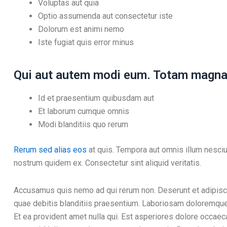
Voluptas aut quia
Optio assumenda aut consectetur iste
Dolorum est animi nemo
Iste fugiat quis error minus
Qui aut autem modi eum. Totam magnam
Id et praesentium quibusdam aut
Et laborum cumque omnis
Modi blanditiis quo rerum
Rerum sed alias eos
at quis. Tempora aut omnis illum nesciu
nostrum quidem ex. Consectetur sint aliquid veritatis.
Accusamus quis nemo ad qui rerum non. Deserunt et adipisci
quae debitis blanditiis praesentium. Laboriosam doloremque 
Et ea provident amet nulla qui. Est asperiores dolore occaec