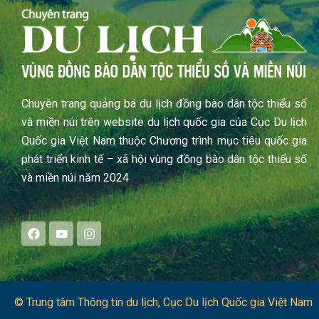
Chuyên trang quảng bá du lịch đồng bào dân tộc thiểu số
và miền núi trên website du lịch quốc gia của Cục Du lịch
Quốc gia Việt Nam thuộc Chương trình mục tiêu quốc gia
phát triển kinh tế – xã hội vùng đồng bào dân tộc thiểu số
và miền núi năm 2024
F
Y
I
a
o
n
c
u
s
e
t
t
b
u
a
o
b
g
o
e
r
© Trung tâm Thông tin du lịch​, Cục Du lịch Quốc gia Việt Nam
k
a