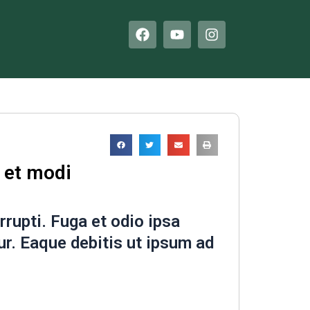
F
Y
I
a
o
n
c
u
s
e
t
t
b
u
a
o
b
g
o
e
r
k
a
m
 et modi
rrupti. Fuga et odio ipsa
r. Eaque debitis ut ipsum ad