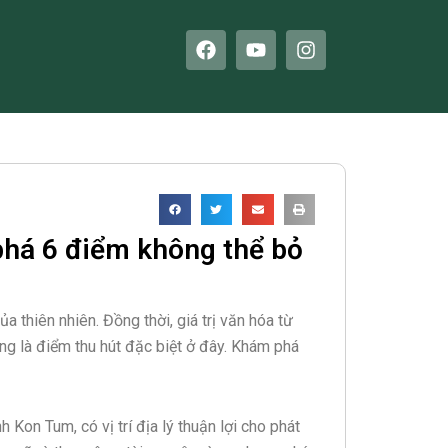
F
Y
I
a
o
n
c
u
s
e
t
t
b
u
a
o
b
g
o
e
r
k
a
m
 phá 6 điểm không thể bỏ
a thiên nhiên. Đồng thời, giá trị văn hóa từ
cũng là điểm thu hút đặc biệt ở đây. Khám phá
 Kon Tum, có vị trí địa lý thuận lợi cho phát