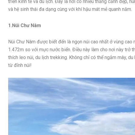
triển kinh tế và du lịch. Đây là nơi có nhiều thắng cảnh đẹp, 
và hệ sinh thái đa dạng cùng với khí hậu mát mẻ quanh năm.
1.Núi Chư Nâm
Núi Chư Nâm được biết đến là ngọn núi cao nhất ở vùng cao ng
1.472m so với mực nước biển. Điều này làm cho nơi này trở 
thích leo núi, du lịch trekking. Không chỉ có thể ngắm mây, du
từ đỉnh núi!