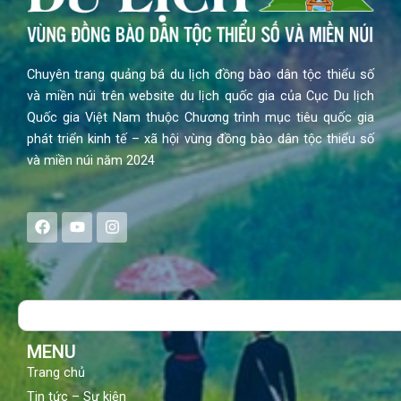
Chuyên trang quảng bá du lịch đồng bào dân tộc thiểu số
và miền núi trên website du lịch quốc gia của Cục Du lịch
Quốc gia Việt Nam thuộc Chương trình mục tiêu quốc gia
phát triển kinh tế – xã hội vùng đồng bào dân tộc thiểu số
và miền núi năm 2024
F
Y
I
a
o
n
c
u
s
e
t
t
b
u
a
o
b
g
Search
o
e
r
k
a
m
MENU
Trang chủ
Tin tức – Sự kiện