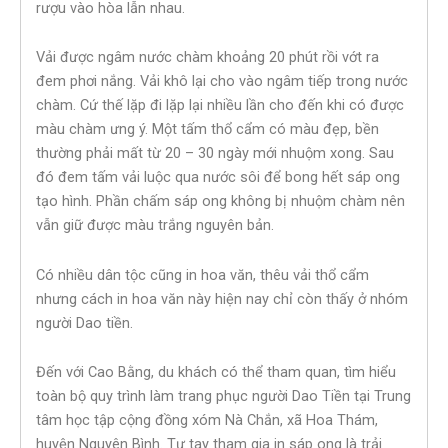
rượu vào hòa lẫn nhau.
Vải được ngâm nước chàm khoảng 20 phút rồi vớt ra
đem phơi nắng. Vải khô lại cho vào ngâm tiếp trong nước
chàm. Cứ thế lặp đi lặp lại nhiều lần cho đến khi có được
màu chàm ưng ý. Một tấm thổ cẩm có màu đẹp, bền
thường phải mất từ 20 – 30 ngày mới nhuộm xong. Sau
đó đem tấm vải luộc qua nước sôi để bong hết sáp ong
tạo hình. Phần chấm sáp ong không bị nhuộm chàm nên
vẫn giữ được màu trắng nguyên bản.
Có nhiều dân tộc cũng in hoa văn, thêu vải thổ cẩm
nhưng cách in hoa văn này hiện nay chỉ còn thấy ở nhóm
người Dao tiền.
Đến với Cao Bằng, du khách có thể tham quan, tìm hiểu
toàn bộ quy trình làm trang phục người Dao Tiền tại Trung
tâm học tập cộng đồng xóm Nà Chắn, xã Hoa Thám,
huyện Nguyên Bình. Tự tay tham gia in sáp ong là trải