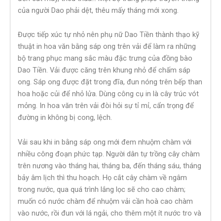
của người Dao phải dệt, thêu mấy tháng mới xong.
Được tiếp xúc tự nhỏ nên phụ nữ Dao Tiền thành thạo kỹ
thuật in hoa văn bằng sáp ong trên vải để làm ra những
bộ trang phục mang sắc màu đặc trưng của đồng bào
Dao Tiền. Vải được căng trên khung nhỏ để chấm sáp
ong. Sáp ong được đặt trong đĩa, đun nóng trên bếp than
hoa hoặc củi để nhỏ lửa. Dùng công cụ in là cây trúc vót
mỏng. In hoa văn trên vải đòi hỏi sự tỉ mỉ, cẩn trọng để
đường in không bị cong, lệch.
Vải sau khi in bằng sáp ong mới đem nhuộm chàm với
nhiều công đoạn phức tạp. Người dân tự trồng cây chàm
trên nương vào tháng hai, tháng ba, đến tháng sáu, tháng
bảy âm lịch thì thu hoạch. Họ cắt cây chàm về ngâm
trong nước, qua quá trình lắng lọc sẽ cho cao chàm;
muốn có nước chàm để nhuộm vải cần hoà cao chàm
vào nước, rồi đun với lá ngải, cho thêm một ít nước tro và