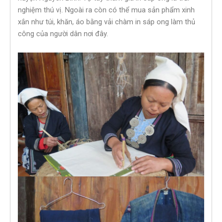
nghiệm thú vị. Ngoài ra còn có thể mua sản phẩm xinh
xắn như túi, khăn, áo bằng vải chàm in sáp ong làm thủ
công của người dân nơi đây.