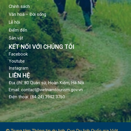
Chính sách
Văn hoá – Đời sống
Lễ hội
Điểm đến
Sản vật
KẾT NỐI VỚI CHÚNG TÔI
Facebook
Youtube
Instagram
LIÊN HỆ
Địa chỉ: 80 Quán sứ, Hoàn Kiếm, Hà Nội
Email: contact@vietnamtourism.gov.vn
Điện thoại: (84-24) 3942 3760
© Trung tâm Thông tin du lịch​, Cục Du lịch Quốc gia Việt