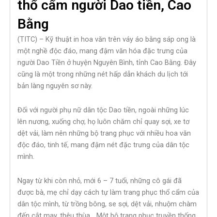
thổ cẩm người Dao tiền, Cao
Bằng
(TITC) – Kỹ thuật in hoa văn trên váy áo bằng sáp ong là
một nghề độc đáo, mang đậm văn hóa đặc trưng của
người Dao Tiền ở huyện Nguyên Bình, tỉnh Cao Bằng. Đây
cũng là một trong những nét hấp dẫn khách du lịch tới
bản làng nguyên sơ này.
Đối với người phụ nữ dân tộc Dao tiền, ngoài những lúc
lên nương, xuống chợ, họ luôn chăm chỉ quay sợi, xe tơ
dệt vải, làm nên những bộ trang phục với nhiều hoa văn
độc đáo, tinh tế, mang đậm nét đặc trưng của dân tộc
mình.
Ngay từ khi còn nhỏ, mới 6 – 7 tuổi, những cô gái đã
được bà, mẹ chỉ dạy cách tự làm trang phục thổ cẩm của
dân tộc mình, từ trồng bông, se sợi, dệt vải, nhuộm chàm
đến cắt may, thêu thùa… Một bộ trang phục truyền thống