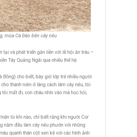
g, múa Cà Đáo bên cây nêu
tại và phát triển gắn liền với lễ hội ăn trâu –
iền Tây Quảng Ngãi qua nhiều thế hệ.
 Bồng) cho biết, bây giờ lớp trẻ nhiều người
y cho thanh niên ở làng cách làm cây nêu, tôi
tôi mất đi, con cháu nhìn vào mà học hỏi,
iện từ khi nào, chỉ biết rằng khi người Cor
ằng năm đều làm cây nêu phướn với những
 màu quanh thân cột xen kẽ với các hình ảnh