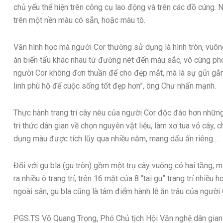
chủ yếu thể hiện trên công cụ lao động và trên các đồ cúng.
trên một nền màu có sẵn, hoặc màu tô.
Văn hình học mà người Cor thường sử dụng là hình tròn, vuông
án biến tấu khác nhau từ đường nét đến màu sắc, vô cùng pho
người Cor không đơn thuần để cho đẹp mắt, mà là sự gửi gắ
linh phù hộ để cuộc sống tốt đẹp hơn”, ông Chư nhấn mạnh.
Thực hành trang trí cây nêu của người Cor độc đáo hơn những
tri thức dân gian về chọn nguyên vật liệu, làm xơ tua vỏ cây, 
dụng màu được tích lũy qua nhiều năm, mang dấu ấn riêng…
Đối với gu bla (gu tròn) gồm một trụ cây vuông có hai tầng, mỗ
ra nhiều ô trang trí, trên 16 mặt của 8 “tai gu” trang trí nhi
ngoài sân, gu bla cũng là tâm điểm hành lễ ăn trâu của người 
PGS.TS Võ Quang Trọng, Phó Chủ tịch Hội Văn nghệ dân gian