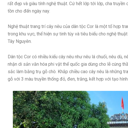
rất đẹp và giàu tính nghệ thuật. Cứ hết lớp tới lớp, cha truyền
tồn cho đến ngày nay.
Nghệ thuật trang trí cây nêu của dân tộc Cor là một tổ hợp tr
trong khu vực, thể hiện sự tinh túy và tiêu biểu cho nghệ thu
Tây Nguyên.
Dân tộc Cor có nhiều kiểu cây nêu như nêu lá chuối, nêu dù,
nhận di sản văn hóa phi vật thể quốc gia dùng cho lễ cúng thần
sắc làm bằng trụ gỗ chò. Khắp chiều cao cây nêu là những tr
gỗ với 3 màu truyền thống đỏ, đen, trắng, kết hợp với tạo hì