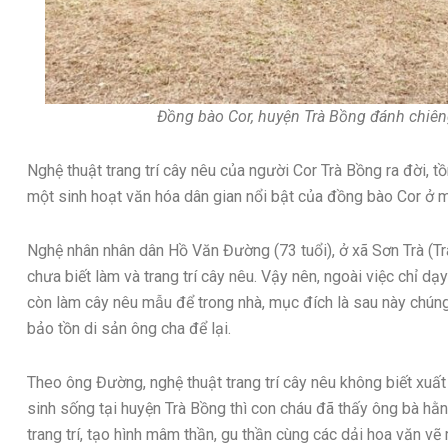
Đồng bào Cor, huyện Trà Bồng đánh chiên
Nghệ thuật trang trí cây nêu của người Cor Trà Bồng ra đời, tồn 
một sinh hoạt văn hóa dân gian nổi bật của đồng bào Cor ở m
Nghệ nhân nhân dân Hồ Văn Đường (73 tuổi), ở xã Sơn Trà (Trà
chưa biết làm và trang trí cây nêu. Vậy nên, ngoài việc chỉ dạ
còn làm cây nêu mẫu để trong nhà, mục đích là sau này chúng 
bảo tồn di sản ông cha để lại.
Theo ông Đường, nghệ thuật trang trí cây nêu không biết xuất h
sinh sống tại huyện Trà Bồng thì con cháu đã thấy ông bà h
trang trí, tạo hình mâm thần, gu thần cùng các dải hoa văn vẽ