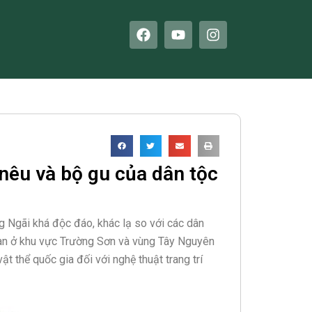
F
Y
I
a
o
n
c
u
s
e
t
t
b
u
a
o
b
g
o
e
r
k
a
m
nêu và bộ gu của dân tộc
g Ngãi khá độc đáo, khác lạ so với các dân
 gian ở khu vực Trường Sơn và vùng Tây Nguyên
t thể quốc gia đối với nghệ thuật trang trí