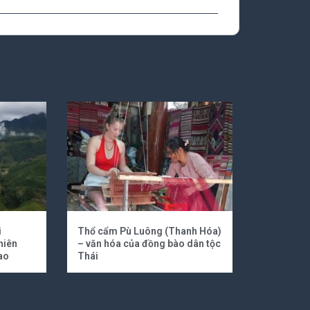
i
Thổ cẩm Pù Luông (Thanh Hóa)
hiên
– văn hóa của đồng bào dân tộc
ao
Thái