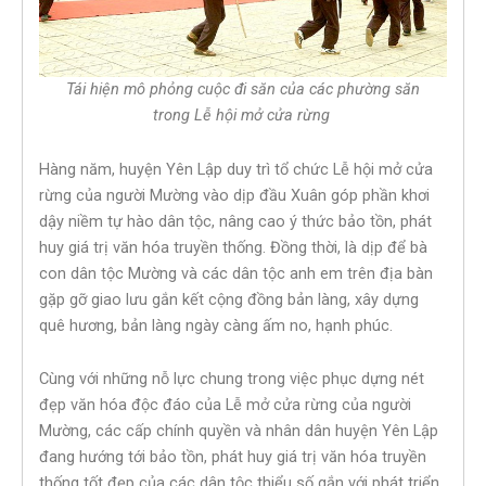
Tái hiện mô phỏng cuộc đi săn của các phường săn
trong Lễ hội mở cửa rừng
Hàng năm, huyện Yên Lập duy trì tổ chức Lễ hội mở cửa
rừng của người Mường vào dịp đầu Xuân góp phần khơi
dậy niềm tự hào dân tộc, nâng cao ý thức bảo tồn, phát
huy giá trị văn hóa truyền thống. Đồng thời, là dịp để bà
con dân tộc Mường và các dân tộc anh em trên địa bàn
gặp gỡ giao lưu gắn kết cộng đồng bản làng, xây dựng
quê hương, bản làng ngày càng ấm no, hạnh phúc.
Cùng với những nỗ lực chung trong việc phục dựng nét
đẹp văn hóa độc đáo của Lễ mở cửa rừng của người
Mường, các cấp chính quyền và nhân dân huyện Yên Lập
đang hướng tới bảo tồn, phát huy giá trị văn hóa truyền
thống tốt đẹp của các dân tộc thiểu số gắn với phát triển