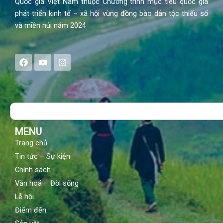
Quốc gia Việt Nam thuộc Chương trình mục tiêu quốc gia
phát triển kinh tế – xã hội vùng đồng bào dân tộc thiểu số
và miền núi năm 2024
F
Y
I
a
o
n
c
u
s
e
t
t
b
u
a
o
b
g
Search
o
e
r
k
a
m
MENU
Trang chủ
Tin tức – Sự kiện
Chính sách
Văn hoá – Đời sống
Lễ hội
Điểm đến