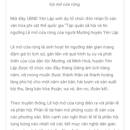
hội mở cửa rừng
Mới đây, UBND Yên Lập vinh dự tổ chức đón nhận Di sản
văn hóa phi vật thể quốc gia “Tập quán xã hội và tín
ngưỡng Lễ mở cửa rừng của người Mường huyện Yên Lập
Lễ mở cửa rừng là sinh hoạt tín ngưỡng dân gian mang
đậm giá trị lịch sử, gắn liền với quá trình tụ cư và phát
triển của của dân tộc Mường, xã Minh Hoà, huyện Yên
Lập được tổ chức vào đầu tháng Giêng âm lịch hàng
năm, với mong muốn được thánh thần và thành hoàng
làng phù hộ cho một năm săn bắn, hái lượm và sản xuất
bội thu, làng bản hòa thuận, vui vẻ, ấm no, đoàn kết…
Theo truyền thống, Lễ hội mở cửa rừng diễn ra với phần lễ
và phần hội. Phần lễ tái hiện mô phỏng cuộc đi săn của
các phường săn. Bên cạnh các nghi thức lễ tế là phần hội
tưng bừng náo nhiệt với các tiết mục văn nghệ dân gian