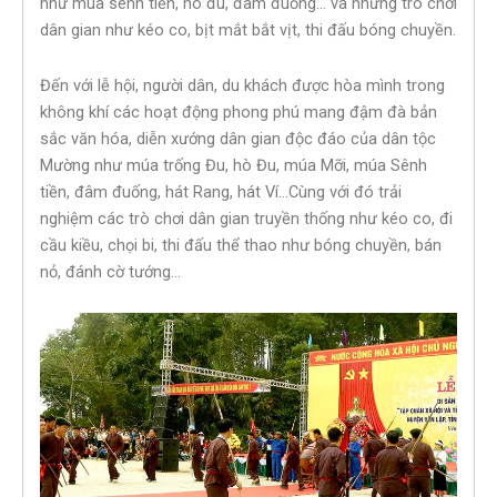
như múa sênh tiền, hò đu, đâm đuống… và những trò chơi
dân gian như kéo co, bịt mắt bắt vịt, thi đấu bóng chuyền.
Đến với lễ hội, người dân, du khách được hòa mình trong
không khí các hoạt động phong phú mang đậm đà bản
sắc văn hóa, diễn xướng dân gian độc đáo của dân tộc
Mường như múa trống Đu, hò Đu, múa Mỡi, múa Sênh
tiền, đâm đuống, hát Rang, hát Ví…Cùng với đó trải
nghiệm các trò chơi dân gian truyền thống như kéo co, đi
cầu kiều, chọi bi, thi đấu thể thao như bóng chuyền, bán
nỏ, đánh cờ tướng…