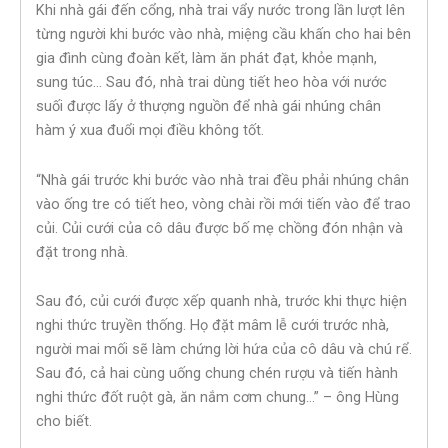
Khi nhà gái đến cổng, nhà trai vẩy nước trong lần lượt lên
từng người khi bước vào nhà, miệng cầu khấn cho hai bên
gia đình cùng đoàn kết, làm ăn phát đạt, khỏe mạnh,
sung túc… Sau đó, nhà trai dùng tiết heo hòa với nước
suối được lấy ở thượng nguồn để nhà gái nhúng chân
hàm ý xua đuổi mọi điều không tốt.
“Nhà gái trước khi bước vào nhà trai đều phải nhúng chân
vào ống tre có tiết heo, vòng chài rồi mới tiến vào để trao
củi. Củi cưới của cô dâu được bố mẹ chồng đón nhận và
đặt trong nhà.
Sau đó, củi cưới được xếp quanh nhà, trước khi thực hiện
nghi thức truyền thống. Họ đặt mâm lễ cưới trước nhà,
người mai mối sẽ làm chứng lời hứa của cô dâu và chú rể.
Sau đó, cả hai cùng uống chung chén rượu và tiến hành
nghi thức đốt ruột gà, ăn nắm cơm chung…” – ông Hùng
cho biết.