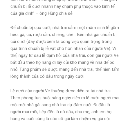
chuẩn bị lễ cưới nhanh hay chậm phụ thuộc vào kinh tế
của gia đình” – ông Hùng chia sẻ.
Để chuẩn bị quà cưới, nhà trai sắm một mâm sính lễ gồm
heo, gà, cá, rượu cần, chiêng, ché… Bên nhà gái chuẩn bị
củi cưới (đây được xem là công việc quan trọng trong
quá trình chuẩn bị lễ vật cho hôn nhân của người Ve). Vì
thế, ngay từ sau lễ dạm hỏi của nhà trai, con gái người Ve
bắt đầu theo họ hàng đi lấy củi khô mang về nhà để bổ
nhỏ. Tặng phẩm sẽ được mang đến nhà trai, thể hiện tấm
lòng thành của cô dâu trong ngày cưới.
Lễ cưới của người Ve thường được diễn ra tại nhà trai.
Theo phong tục, buổi sáng ngày diễn ra lễ cưới, người mai
mối mời nhà gái sang nhà trai dự đám cưới. Đi đầu là
người mai mối, tiếp đến là cô dâu, cha mẹ, anh em họ
hàng và cuối cùng là các cô gái làm nhiệm vụ gùi củi.