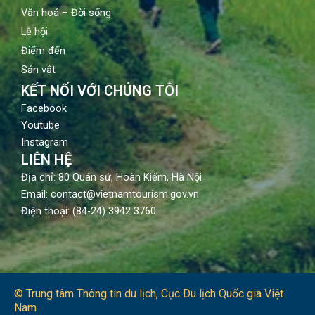
Văn hoá – Đời sống
Lễ hội
Điểm đến
Sản vật
KẾT NỐI VỚI CHÚNG TÔI
Facebook
Youtube
Instagram
LIÊN HỆ
Địa chỉ: 80 Quán sứ, Hoàn Kiếm, Hà Nội
Email: contact@vietnamtourism.gov.vn
Điện thoại: (84-24) 3942 3760
© Trung tâm Thông tin du lịch​, Cục Du lịch Quốc gia Việt
Nam