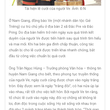
Tái hiện lễ cưới của người Ve. Ảnh: Đ.N
Ở Nam Giang, đồng bào Ve (một nhánh dân tộc Giẻ
Triêng) cư trú chủ yếu ở địa bàn 2 xã Đắc Pre và Đắc
Pring. Do địa bàn hiểm trở nên ngày xưa quá trình kết
duyên của người Ve được tiến hành sau quá trình tìm hiểu
và mai mối. Khi hai bên gia đình chấp thuận, công tác
chuẩn bị cho lễ cưới được triển khai nhanh chóng, bắt
đầu từ công việc chuẩn bị quà cưới.
Ông Trần Ngọc Hùng – Trưởng phòng Văn hóa – thông tin
huyện Nam Giang cho biết, theo phong tục truyền thống
của người Ve, ngày cưới cũng được chọn vào ngày trăng
tròn. Đây được xem là ngày “trăng đôi”, có hai nửa úp lại
vào nhau, rất tốt cho việc kết hôn. Bởi người Ve tin rằng,
tổ chức lễ cưới vào ngày này, đôi vợ chồng sẽ không lẻ
loi, đơn độc trong cuộc sống. Họ sẽ sống với nhau trọn
đời như 2 mảnh trăng khép lại thành hình tròn. “Thời gian