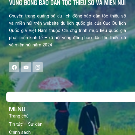
Chuyên trang quảng bá du lịch đồng bào dân tộc thiểu số
và miền núi trên website du lịch quốc gia của Cục Du lịch
Quốc gia Việt Nam thuộc Chương trình mục tiêu quốc gia
phát triển kinh tế – xã hội vùng đồng bào dân tộc thiểu số
và miền núi năm 2024
F
Y
I
a
o
n
c
u
s
e
t
t
b
u
a
o
b
g
Search
o
e
r
k
a
m
MENU
Trang chủ
Tin tức – Sự kiện
Chính sách