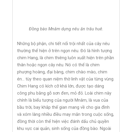
Đồng bào Mnâm dựng nêu ăn trâu huê.
Những bộ phận, chi tiết nổi trội nhất của cây nêu
thường thể hiện ở trên ngọn nêu. Đó là hình tượng
chim Hang, là chim thiêng luôn xuất hiện trên phần
thân hoặc ngọn cây nêu. Nó có thể là chim
phượng hoàng, đại bàng, chim chào mào, chim
én… tùy theo quan niệm thờ linh vật của từng vùng.
Chim Hang có kích cỡ khá lớn, được tạo dáng
công phu bằng gỗ sơn đen, mỏ đỏ. Loài chim này
chính là biểu tượng của người Mnâm, là vua của
bầu trời, bay khắp thế gian mang về cho gia đình
và xóm làng nhiều điều may mắn trong cuộc sống,
đồng thời còn thể hiện việc đánh dấu chủ quyền
khu vực cai quản, sinh sống của đồng bào. Ngoài