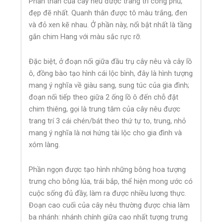
Phần thân của cây nêu được trang trí công phu,
đẹp đẽ nhất. Quanh thân được tô màu trắng, đen
và đỏ xen kẽ nhau. Ở phần này, nổi bật nhất là tầng
gắn chim Hang với màu sắc rực rỡ.
Đặc biệt, ở đoạn nối giữa đầu trụ cây nêu và cây lồ
ô, đồng bào tạo hình cái lộc bình, đây là hình tượng
mang ý nghĩa về giàu sang, sung túc của gia đình;
đoạn nối tiếp theo giữa 2 ống lồ ô đến chỗ đặt
chim thiêng, gọi là trung tâm của cây nêu được
trang trí 3 cái chén/bát theo thứ tự to, trung, nhỏ
mang ý nghĩa là nơi hứng tài lộc cho gia đình và
xóm làng.
Phần ngọn được tạo hình những bông hoa tượng
trưng cho bông lúa, trái bắp, thể hiện mong ước có
cuộc sống đủ đầy, làm ra được nhiều lương thực.
Đoạn cao cuối của cây nêu thường được chia làm
ba nhánh: nhánh chính giữa cao nhất tượng trưng