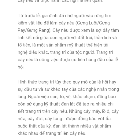
cây nêu và thực hành các nghi lễ liên quan.
Từ trước lễ, gia đình đã nhờ người vào rừng tìm
kiếm vật liệu để làm cây nêu (Gưng Luôi/Gưng
Pay/Gưng Rang). Cây nêu được xem là sợi dây tâm
linh kết nối giữa con người với đất trời, thần linh và
tổ tiên, là một sản phẩm mỹ thuật thể hiện tài
nghệ điêu khắc, trang trí của tộc người. Trang trí
cây nêu là công việc được ưu tiên hàng đầu của lễ
hội.
Hình thức trang trí tùy theo quy mô của lễ hội hay
sự đầu tư và sự khéo tay của các nghệ nhân trong
làng. Ngoài việc sơn, tô, vẽ, khắc chạm, đồng bào
còn sử dụng kỹ thuật đan lát để tạo ra nhiều chi
tiết trang trí trên cây nêu. Những cây mây, lồ ô, cây
nứa, cây đót, cây tung… được đồng bào vót tỉa,
buộc thắt cầu kỳ, đan lát thành nhiều vật phẩm
khác nhau để trang trí lên cây nêu.