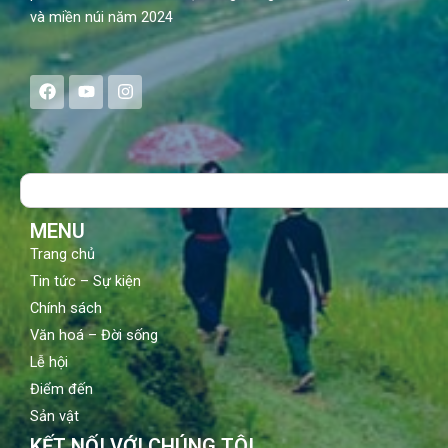
và miền núi năm 2024
F
Y
I
a
o
n
c
u
s
e
t
t
b
u
a
o
b
g
Search
o
e
r
k
a
m
MENU
Trang chủ
Tin tức – Sự kiện
Chính sách
Văn hoá – Đời sống
Lễ hội
Điểm đến
Sản vật
KẾT NỐI VỚI CHÚNG TÔI