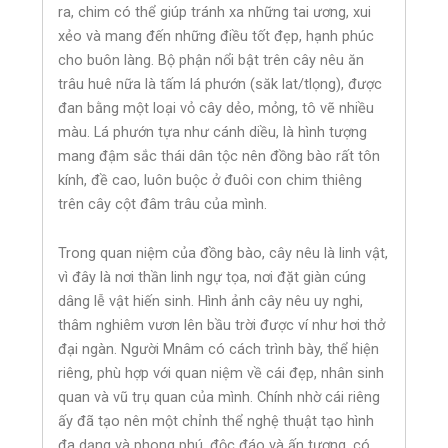
ra, chim có thể giúp tránh xa những tai ương, xui
xẻo và mang đến những điều tốt đẹp, hạnh phúc
cho buôn làng. Bộ phận nổi bật trên cây nêu ăn
trâu huê nữa là tấm lá phướn (săk lat/tlọng), được
đan bằng một loại vỏ cây dẻo, mỏng, tô vẽ nhiều
màu. Lá phướn tựa như cánh diều, là hình tượng
mang đậm sắc thái dân tộc nên đồng bào rất tôn
kính, đề cao, luôn buộc ở đuôi con chim thiêng
trên cây cột đâm trâu của mình.
Trong quan niệm của đồng bào, cây nêu là linh vật,
vì đây là nơi thần linh ngự tọa, nơi đặt giàn cúng
dâng lễ vật hiến sinh. Hình ảnh cây nêu uy nghi,
thâm nghiêm vươn lên bầu trời được ví như hơi thở
đại ngàn. Người Mnâm có cách trình bày, thể hiện
riêng, phù hợp với quan niệm về cái đẹp, nhân sinh
quan và vũ trụ quan của mình. Chính nhờ cái riêng
ấy đã tạo nên một chỉnh thể nghệ thuật tạo hình
đa dạng và phong phú, độc đáo và ấn tượng, có