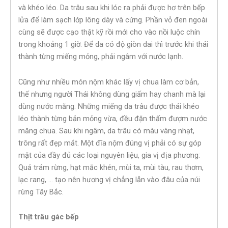
và khéo léo. Da trâu sau khi lóc ra phải được hơ trên bếp
lửa để làm sạch lớp lông dày và cứng. Phần vỏ đen ngoài
cùng sẽ được cạo thật kỹ rồi mới cho vào nồi luộc chín
trong khoảng 1 giờ. Để da có độ giòn dai thì trước khi thái
thành từng miếng mỏng, phải ngâm với nước lạnh.
Cũng như nhiều món nộm khác lấy vị chua làm cơ bản,
thế nhưng người Thái không dùng giấm hay chanh mà lại
dùng nước măng. Những miếng da trâu được thái khéo
léo thành từng bản mỏng vừa, đều đặn thấm đượm nước
măng chua. Sau khi ngâm, da trâu có màu vàng nhạt,
trông rất đẹp mắt. Một đĩa nộm đúng vị phải có sự góp
mặt của đầy đủ các loại nguyên liệu, gia vị địa phương:
Quả trám rừng, hạt mắc khén, mùi ta, mùi tàu, rau thơm,
lạc rang, … tạo nên hương vị chẳng lẫn vào đâu của núi
rừng Tây Bắc.
Thịt trâu gác bếp