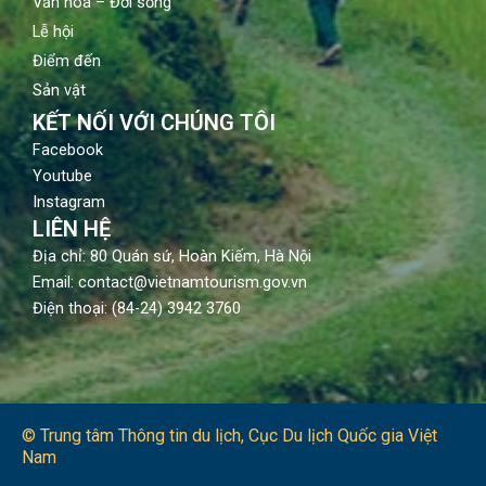
Văn hoá – Đời sống
Lễ hội
Điểm đến
Sản vật
KẾT NỐI VỚI CHÚNG TÔI
Facebook
Youtube
Instagram
LIÊN HỆ
Địa chỉ: 80 Quán sứ, Hoàn Kiếm, Hà Nội
Email: contact@vietnamtourism.gov.vn
Điện thoại: (84-24) 3942 3760
© Trung tâm Thông tin du lịch​, Cục Du lịch Quốc gia Việt
Nam