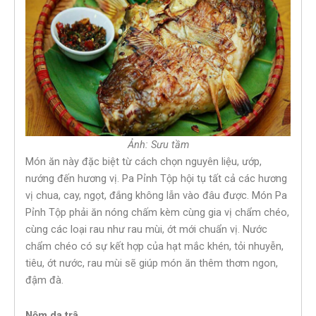
Ảnh: Sưu tầm
Món ăn này đặc biệt từ cách chọn nguyên liệu, ướp,
nướng đến hương vị. Pa Pỉnh Tộp hội tụ tất cả các hương
vị chua, cay, ngọt, đắng không lẫn vào đâu được. Món Pa
Pỉnh Tộp phải ăn nóng chấm kèm cùng gia vị chẩm chéo,
cùng các loại rau như rau mùi, ớt mới chuẩn vị. Nước
chẩm chéo có sự kết hợp của hạt mắc khén, tỏi nhuyễn,
tiêu, ớt nước, rau mùi sẽ giúp món ăn thêm thơm ngon,
đậm đà.
Nộm da trâ