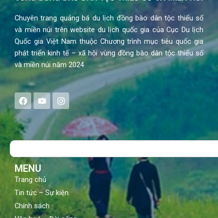
Chuyên trang quảng bá du lịch đồng bào dân tộc thiểu số
và miền núi trên website du lịch quốc gia của Cục Du lịch
Quốc gia Việt Nam thuộc Chương trình mục tiêu quốc gia
phát triển kinh tế – xã hội vùng đồng bào dân tộc thiểu số
và miền núi năm 2024
F
Y
I
a
o
n
c
u
s
e
t
t
b
u
a
o
b
g
Search
o
e
r
k
a
m
MENU
Trang chủ
Tin tức – Sự kiện
Chính sách