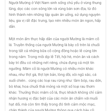
Người Mường ở Việt Nam sinh sống chủ yếu ở vùng thung
lũng, dọc các con sông lớn và vùng bán sơn địa, từ đó
hình thành nên những tập quán ăn uống, sử dụng nguyên
liệu, gia vị rất đặc trưng, tạo nên nhiều món ăn ngon, hấp
dẫn.
Một món ẩm thực hấp dẫn của người Mường là mâm cỗ
lá. Truyền thống của người Mường là bày cỗ trên lá chuối
trong tất cả những bữa cỗ cộng đồng hoặc lễ cúng lớn
trong năm. Trong mỗi dịp lễ Tết, hội hè, món ăn và cách
bày trí đều có những nét riêng, chứa đựng cả một tín
ngưỡng. Mâm cỗ lá người Mường có nhiều món khác
nhau, như thịt gà, thịt lợn bản, lòng dồi, xôi ngũ sắc, cá
suối chiên… cùng các loại rau rừng như: tầm bóp, rau dớn,
bò khai, hoa chuối thái mỏng và một số loại rau thơm
khác. Thưởng thức mâm cỗ lá, thực khách không chỉ cảm
nhận hương vị đặc biệt của các món ăn chấm với muối
hạt dổi, mà còn tìm thấy trong đó tình cảm mộc mạc,
chân thành của người Mường thông qua cách bày cỗ;