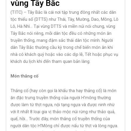
vùng Tây Bắc
(TITC) – Tây Bắc là cái nơi tập trung đông nhất các dân
tộc thiểu số (DTTS) như Thái, Tày, Mường, Dao, Mông, Lô
Lô, Hà Nhì… Tại vùng DTTS và miền núi nói chung, vùng
Tây Bắc nói riêng, mỗi dân tộc đều có những món ăn
truyền thống, mang đậm sắc thái dân tộc mình. Người
dân Tây Bắc thường cầu kỳ trong chế biến món ăn khi
nhà có khách quý hoặc vào các dịp lễ, Tết hoặc phục vụ
khách du lịch khi đến tham quan bản làng.
Món thắng cố
Thắng cố (hay còn gọi là khấu tha hay thảng cố) là món
ăn đặc trưng truyền thống của người H’mông thường
được làm từ thịt ngựa, nội tạng ngựa và được ninh nhừ
với ít nhất 8 loại gia vị thảo mộc núi rừng như thảo quả,
quế, hồi… Trước đây, món thắng cố truyền thống của
người dân tộc H’Mông chỉ được nấu từ thịt và lòng ngựa.