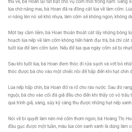
thu về, bà Hoan lại tất bật cho vụ cốm mới trong năm. Sáng
lúa chờ nắng mai, bà Hoan đã ra đồng cắt lúa về làm cốm. Lú
vì nắng lên nó sẽ khô nhựa, làm cốm sẽ không ngon, không d
Một tay cầm liềm, bà Hoan thoăn thoắt cắt lấy những bông lú
hoạch lúa nếp về làm cốm không tiến hành đại trà, bà chỉ cắt 
tuốt lúa để làm cốm luôn. Nếu để lúa qua ngày cốm sẽ bị nhạt
Sau khi tuốt lúa, bà Hoan đem thóc đi rửa sạch và vớt bỏ nhữn
thóc được bà cho vào một chiếc nồi để hấp đến khi hạt chín 
Lúa nếp hấp chín, bà Hoan đổ ra rổ cho ráo nước. Sau đó rang
nguội, bà cho vào cối đá giã đều cho đến khi thấy có vỏ trấu thì
quá trình giã, sàng, sảy kỹ càng thu được những hạt nếp xan
Nói về bí quyết làm nên mẻ cốm thơm ngon, bà Hoàng Thị Hoan
đầu gục được một tuần, màu lúa còn xanh xanh là dùng làm c