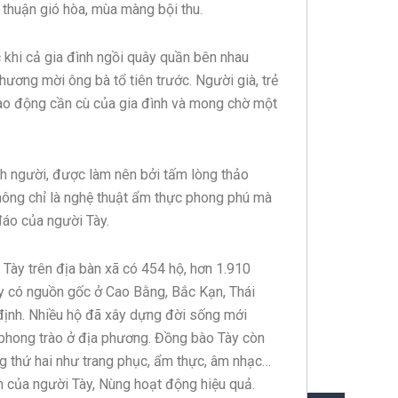
thuận gió hòa, mùa màng bội thu.
ớc khi cả gia đình ngồi quây quần bên nhau
ương mời ông bà tổ tiên trước. Người già, trẻ
ao động cần cù của gia đình và mong chờ một
h người, được làm nên bởi tấm lòng thảo
hông chỉ là nghệ thuật ẩm thực phong phú mà
 đáo của người Tày.
Tày trên địa bàn xã có 454 hộ, hơn 1.910
Tày có nguồn gốc ở Cao Bằng, Bắc Kạn, Thái
định. Nhiều hộ đã xây dựng đời sống mới
 phong trào ở địa phương. Đồng bào Tày còn
ng thứ hai như trang phục, ẩm thực, âm nhạc…
en của người Tày, Nùng hoạt động hiệu quả.