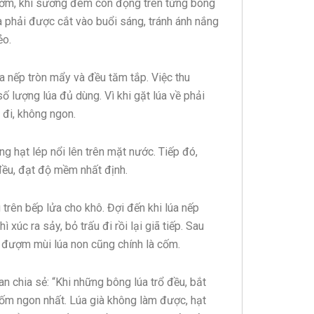
 sớm, khi sương đêm còn đọng trên từng bông
a phải được cắt vào buổi sáng, tránh ánh nắng
ẻo.
a nếp tròn mẩy và đều tăm tắp. Việc thu
số lượng lúa đủ dùng. Vì khi gặt lúa về phải
 đi, không ngon.
g hạt lép nổi lên trên mặt nước. Tiếp đó,
đều, đạt độ mềm nhất định.
 trên bếp lửa cho khô. Đợi đến khi lúa nếp
 xúc ra sảy, bỏ trấu đi rồi lại giã tiếp. Sau
h đượm mùi lúa non cũng chính là cốm.
 chia sẻ: “Khi những bông lúa trổ đều, bắt
ốm ngon nhất. Lúa già không làm được, hạt