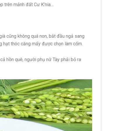
ệp trên mảnh đất Cư K’nia…
 già cũng không quá non, bắt đầu ngả sang
ững hạt thóc căng mẩy được chọn làm cốm.
cả hồn quê, người phụ nữ Tày phải bỏ ra