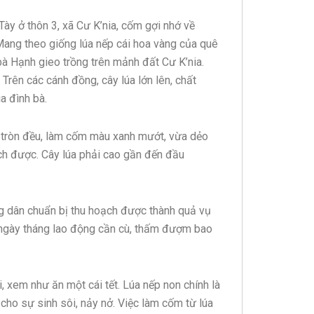
ày ở thôn 3, xã Cư K’nia, cốm gợi nhớ về
Mang theo giống lúa nếp cái hoa vàng của quê
bà Hạnh gieo trồng trên mảnh đất Cư K’nia.
rên các cánh đồng, cây lúa lớn lên, chất
a đình bà.
, tròn đều, làm cốm màu xanh mướt, vừa dẻo
ch được. Cây lúa phải cao gần đến đầu
g dân chuẩn bị thu hoạch được thành quả vụ
g ngày tháng lao động cần cù, thấm đượm bao
 xem như ăn một cái tết. Lúa nếp non chính là
g cho sự sinh sôi, nảy nở. Việc làm cốm từ lúa