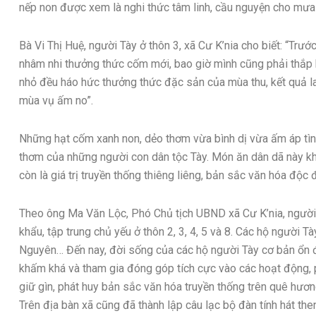
nếp non được xem là nghi thức tâm linh, cầu nguyện cho mưa 
Bà Vi Thị Huệ, người Tày ở thôn 3, xã Cư K’nia cho biết: “Trư
nhâm nhi thưởng thức cốm mới, bao giờ mình cũng phải thắp h
nhỏ đều háo hức thưởng thức đặc sản của mùa thu, kết quả l
mùa vụ ấm no”.
Những hạt cốm xanh non, dẻo thơm vừa bình dị vừa ấm áp tìn
thơm của những người con dân tộc Tày. Món ăn dân dã này k
còn là giá trị truyền thống thiêng liêng, bản sắc văn hóa độc
Theo ông Ma Văn Lộc, Phó Chủ tịch UBND xã Cư K’nia, người 
khẩu, tập trung chủ yếu ở thôn 2, 3, 4, 5 và 8. Các hộ người 
Nguyên… Đến nay, đời sống của các hộ người Tày cơ bản ổn 
khấm khá và tham gia đóng góp tích cực vào các hoạt động,
giữ gìn, phát huy bản sắc văn hóa truyền thống trên quê hươ
Trên địa bàn xã cũng đã thành lập câu lạc bộ đàn tính hát th