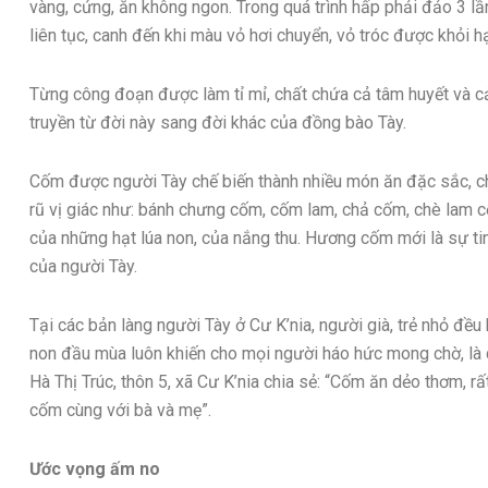
vàng, cứng, ăn không ngon. Trong quá trình hấp phải đảo 3 lầ
liên tục, canh đến khi màu vỏ hơi chuyển, vỏ tróc được khỏi h
Từng công đoạn được làm tỉ mỉ, chất chứa cả tâm huyết và cả
truyền từ đời này sang đời khác của đồng bào Tày.
Cốm được người Tày chế biến thành nhiều món ăn đặc sắc, ch
rũ vị giác như: bánh chưng cốm, cốm lam, chả cốm, chè lam c
của những hạt lúa non, của nắng thu. Hương cốm mới là sự ti
của người Tày.
Tại các bản làng người Tày ở Cư K’nia, người già, trẻ nhỏ đ
non đầu mùa luôn khiến cho mọi người háo hức mong chờ, là c
Hà Thị Trúc, thôn 5, xã Cư K’nia chia sẻ: “Cốm ăn dẻo thơm, 
cốm cùng với bà và mẹ”.
Ước vọng ấm no