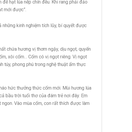
n để hạt lúa nếp chín đều. Khi rang phải đảo
ạt mới được”.
 những kinh nghiệm tích lũy, bí quyết được
ất chứa hương vị thơm ngậy, dịu ngọt, quyến
ốm, xôi cốm… Cốm có vị ngọt riêng. Vị ngọt
nh túy, phong phú trong nghệ thuật ẩm thực
ều háo hức thưởng thức cốm mới. Mùi hương lúa
ả bầu trời tuổi thơ của đám trẻ nơi đây. Em
rất ngon. Vào mùa cốm, con rất thích được làm