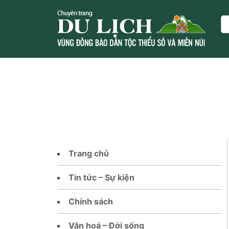
Skip
to
Se
content
Trang chủ
Tin tức – Sự kiện
Chính sách
Văn hoá – Đời sống