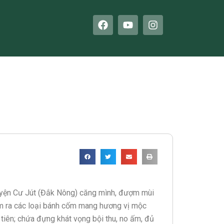
F
Y
I
a
o
n
c
u
s
e
t
t
b
u
a
o
b
g
o
e
r
k
a
m
huyện Cư Jút (Đắk Nông) căng mình, đượm mùi
làm ra các loại bánh cốm mang hương vị mộc
 tiên; chứa đựng khát vọng bội thu, no ấm, đủ