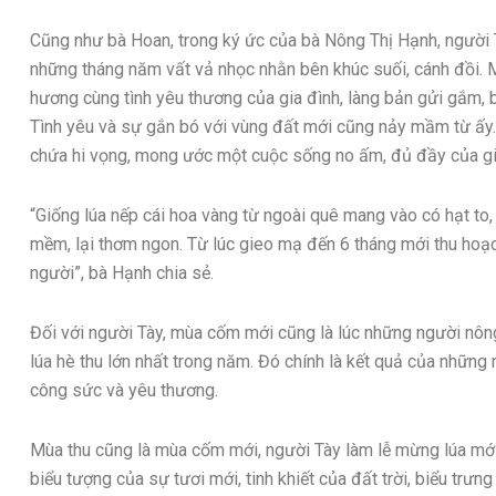
Cũng như bà Hoan, trong ký ức của bà Nông Thị Hạnh, người T
những tháng năm vất vả nhọc nhằn bên khúc suối, cánh đồi. 
hương cùng tình yêu thương của gia đình, làng bản gửi gắm, 
Tình yêu và sự gắn bó với vùng đất mới cũng nảy mầm từ ấy. T
chứa hi vọng, mong ước một cuộc sống no ấm, đủ đầy của gi
“Giống lúa nếp cái hoa vàng từ ngoài quê mang vào có hạt to
mềm, lại thơm ngon. Từ lúc gieo mạ đến 6 tháng mới thu hoạ
người”, bà Hạnh chia sẻ.
Đối với người Tày, mùa cốm mới cũng là lúc những người nôn
lúa hè thu lớn nhất trong năm. Đó chính là kết quả của nhữn
công sức và yêu thương.
Mùa thu cũng là mùa cốm mới, người Tày làm lễ mừng lúa mới,
biểu tượng của sự tươi mới, tinh khiết của đất trời, biểu trưn