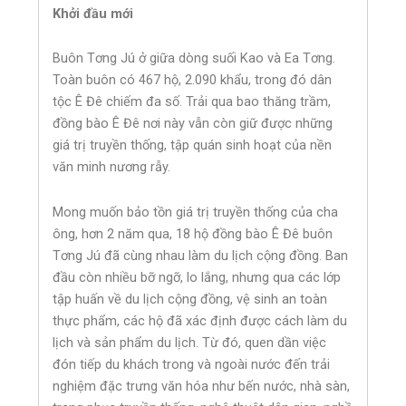
Khởi đầu mới
Buôn Tơng Jú ở giữa dòng suối Kao và Ea Tơng.
Toàn buôn có 467 hộ, 2.090 khẩu, trong đó dân
tộc Ê Đê chiếm đa số. Trải qua bao thăng trầm,
đồng bào Ê Đê nơi này vẫn còn giữ được những
giá trị truyền thống, tập quán sinh hoạt của nền
văn minh nương rẫy.
Mong muốn bảo tồn giá trị truyền thống của cha
ông, hơn 2 năm qua, 18 hộ đồng bào Ê Đê buôn
Tơng Jú đã cùng nhau làm du lịch cộng đồng. Ban
đầu còn nhiều bỡ ngỡ, lo lắng, nhưng qua các lớp
tập huấn về du lịch cộng đồng, vệ sinh an toàn
thực phẩm, các hộ đã xác định được cách làm du
lịch và sản phẩm du lịch. Từ đó, quen dần việc
đón tiếp du khách trong và ngoài nước đến trải
nghiệm đặc trưng văn hóa như bến nước, nhà sàn,