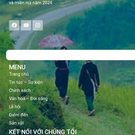
và miền núi năm 2024
F
Y
I
a
o
n
c
u
s
e
t
t
b
u
a
o
b
g
Search
o
e
r
k
a
m
MENU
Trang chủ
Tin tức – Sự kiện
Chính sách
Văn hoá – Đời sống
Lễ hội
Điểm đến
Sản vật
KẾT NỐI VỚI CHÚNG TÔI