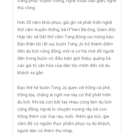
trang phục truyền thống, nghệ thuật dân gian, nghề
thủ công…
Hơn 20 năm khôi phục, giữ gìn và phát triển nghề
thổ cẩm truyền thống, bà H’Yam Bkrông, Giám đốc
Hợp tác xã Dệt thổ cẩm Tơng Bông vui mừng bảo:
Bản thân tôi rất vui, buôn Tơng Jú trở thành điểm
đến du lịch cộng đồng, mở ra cơ hội mới để người
dân trong buôn có điều kiện giới thiệu, quảng bá
các giá trị văn hóa của dân tộc mình đến với du
khách xa gần.
Bao thế hệ buôn Tơng Jú quen với trồng cà phê,
trồng lúa, chẳng ai nghĩ nơi này có thể phát triển
du lịch. Khi bà con bắt tay nhau cùng làm du lịch
cộng đồng, ngoài lo chuyện nương rẫy, bà con
trồng thêm các loại rau, nuôi thêm gia súc, gia
cầm để có nguồn thực phẩm phục vụ du khách,
người dân có thêm thu nhập.