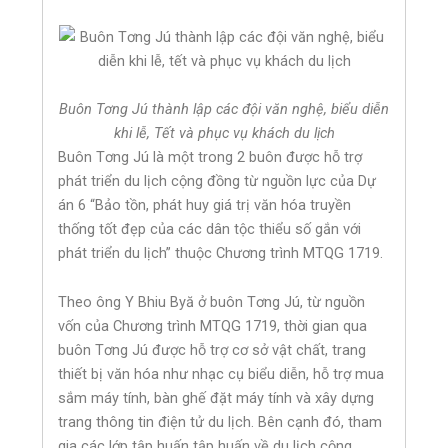
Buôn Tơng Jú thành lập các đội văn nghệ, biểu diễn
khi lễ, Tết và phục vụ khách du lịch
Buôn Tơng Jú là một trong 2 buôn được hỗ trợ
phát triển du lịch cộng đồng từ nguồn lực của Dự
án 6 “Bảo tồn, phát huy giá trị văn hóa truyền
thống tốt đẹp của các dân tộc thiểu số gắn với
phát triển du lịch” thuộc Chương trình MTQG 1719.
Theo ông Y Bhiu Byă ở buôn Tơng Jú, từ nguồn
vốn của Chương trình MTQG 1719, thời gian qua
buôn Tơng Jú được hỗ trợ cơ sở vật chất, trang
thiết bị văn hóa như nhạc cụ biểu diễn, hỗ trợ mua
sắm máy tính, bàn ghế đặt máy tính và xây dựng
trang thông tin điện tử du lịch. Bên cạnh đó, tham
gia các lớp tập huấn tập huấn về du lịch cộng