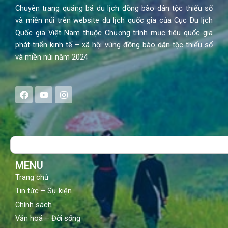
Chuyên trang quảng bá du lịch đồng bào dân tộc thiểu số
và miền núi trên website du lịch quốc gia của Cục Du lịch
Quốc gia Việt Nam thuộc Chương trình mục tiêu quốc gia
phát triển kinh tế – xã hội vùng đồng bào dân tộc thiểu số
và miền núi năm 2024
F
Y
I
a
o
n
c
u
s
e
t
t
b
u
a
o
b
g
Search
o
e
r
k
a
m
MENU
Trang chủ
Tin tức – Sự kiện
Chính sách
Văn hoá – Đời sống