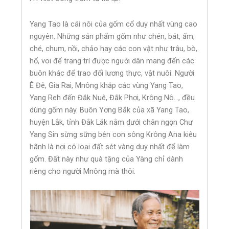
Yang Tao là cái nôi của gốm cổ duy nhất vùng cao
nguyên. Những sản phẩm gốm như chén, bát, ấm,
ché, chum, nồi, chảo hay các con vật như trâu, bò,
hổ, voi để trang trí được người dân mang đến các
buôn khác để trao đổi lương thực, vật nuôi. Người
Ê Đê, Gia Rai, Mnông khắp các vùng Yang Tao,
Yang Reh đến Đắk Nuê, Đắk Phơi, Krông Nô…, đều
dùng gốm này. Buôn Yơng Bắk của xã Yang Tao,
huyện Lắk, tỉnh Đắk Lắk nằm dưới chân ngọn Chư
Yang Sin sừng sững bên con sông Krông Ana kiêu
hãnh là nơi có loại đất sét vàng duy nhất để làm
gốm. Đất này như quà tặng của Yàng chỉ dành
riêng cho người Mnông mà thôi.