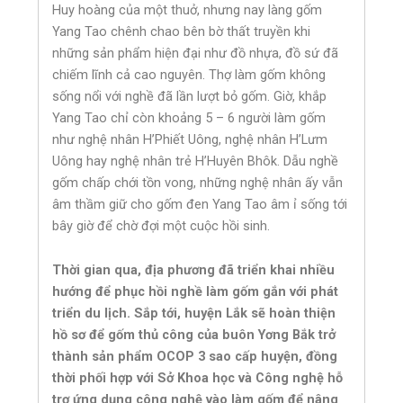
Huy hoàng của một thuở, nhưng nay làng gốm
Yang Tao chênh chao bên bờ thất truyền khi
những sản phẩm hiện đại như đồ nhựa, đồ sứ đã
chiếm lĩnh cả cao nguyên. Thợ làm gốm không
sống nổi với nghề đã lần lượt bỏ gốm. Giờ, khắp
Yang Tao chỉ còn khoảng 5 – 6 người làm gốm
như nghệ nhân H’Phiết Uông, nghệ nhân H’Lưm
Uông hay nghệ nhân trẻ H’Huyên Bhôk. Dẫu nghề
gốm chấp chới tồn vong, những nghệ nhân ấy vẫn
âm thầm giữ cho gốm đen Yang Tao âm ỉ sống tới
bây giờ để chờ đợi một cuộc hồi sinh.
Thời gian qua, địa phương đã triển khai nhiều
hướng để phục hồi nghề làm gốm gắn với phát
triển du lịch. Sắp tới, huyện Lắk sẽ hoàn thiện
hồ sơ để gốm thủ công của buôn Yơng Bắk trở
thành sản phẩm OCOP 3 sao cấp huyện, đồng
thời phối hợp với Sở Khoa học và Công nghệ hỗ
trợ ứng dụng công nghệ vào làm gốm để nâng