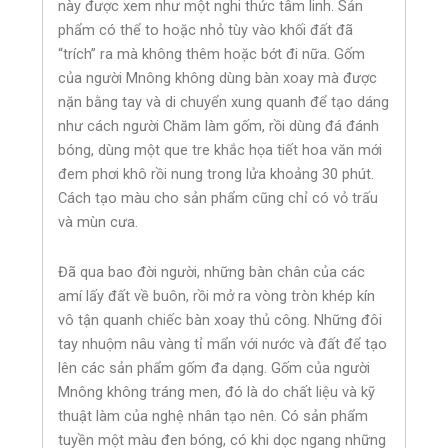
này được xem như một nghi thức tâm linh. Sản
phẩm có thể to hoặc nhỏ tùy vào khối đất đã
“trích” ra mà không thêm hoặc bớt đi nữa. Gốm
của người Mnông không dùng bàn xoay mà được
nặn bằng tay và di chuyển xung quanh để tạo dáng
như cách người Chăm làm gốm, rồi dùng đá đánh
bóng, dùng một que tre khắc họa tiết hoa văn mới
đem phơi khô rồi nung trong lửa khoảng 30 phút.
Cách tạo màu cho sản phẩm cũng chỉ có vỏ trấu
và mùn cưa.
Đã qua bao đời người, những bàn chân của các
amí lấy đất về buôn, rồi mở ra vòng tròn khép kín
vô tận quanh chiếc bàn xoay thủ công. Những đôi
tay nhuộm nâu vàng tỉ mẩn với nước và đất để tạo
lên các sản phẩm gốm đa dạng. Gốm của người
Mnông không tráng men, đó là do chất liệu và kỹ
thuật làm của nghệ nhân tạo nên. Có sản phẩm
tuyền một màu đen bóng, có khi dọc ngang những