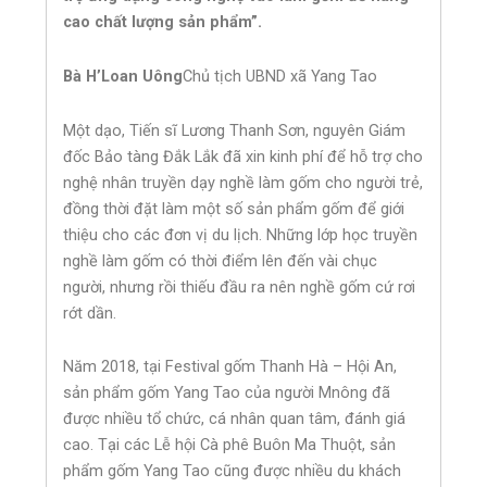
cao chất lượng sản phẩm”.
Bà H’Loan Uông
Chủ tịch UBND xã Yang Tao
Một dạo, Tiến sĩ Lương Thanh Sơn, nguyên Giám
đốc Bảo tàng Đắk Lắk đã xin kinh phí để hỗ trợ cho
nghệ nhân truyền dạy nghề làm gốm cho người trẻ,
đồng thời đặt làm một số sản phẩm gốm để giới
thiệu cho các đơn vị du lịch. Những lớp học truyền
nghề làm gốm có thời điểm lên đến vài chục
người, nhưng rồi thiếu đầu ra nên nghề gốm cứ rơi
rớt dần.
Năm 2018, tại Festival gốm Thanh Hà – Hội An,
sản phẩm gốm Yang Tao của người Mnông đã
được nhiều tổ chức, cá nhân quan tâm, đánh giá
cao. Tại các Lễ hội Cà phê Buôn Ma Thuột, sản
phẩm gốm Yang Tao cũng được nhiều du khách