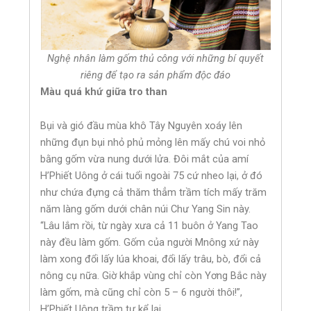
Nghệ nhân làm gốm thủ công với những bí quyết
riêng để tạo ra sản phẩm độc đáo
Màu quá khứ giữa tro than
Bụi và gió đầu mùa khô Tây Nguyên xoáy lên
những đụn bụi nhỏ phủ mỏng lên mấy chú voi nhỏ
bằng gốm vừa nung dưới lửa. Đôi mắt của amí
H’Phiết Uông ở cái tuổi ngoài 75 cứ nheo lại, ở đó
như chứa đựng cả thăm thẳm trầm tích mấy trăm
năm làng gốm dưới chân núi Chư Yang Sin này.
“Lâu lắm rồi, từ ngày xưa cả 11 buôn ở Yang Tao
này đều làm gốm. Gốm của người Mnông xứ này
làm xong đổi lấy lúa khoai, đổi lấy trâu, bò, đổi cả
nông cụ nữa. Giờ khắp vùng chỉ còn Yơng Bắc này
làm gốm, mà cũng chỉ còn 5 – 6 người thôi!”,
H’Phiết Uông trầm tư kể lại.