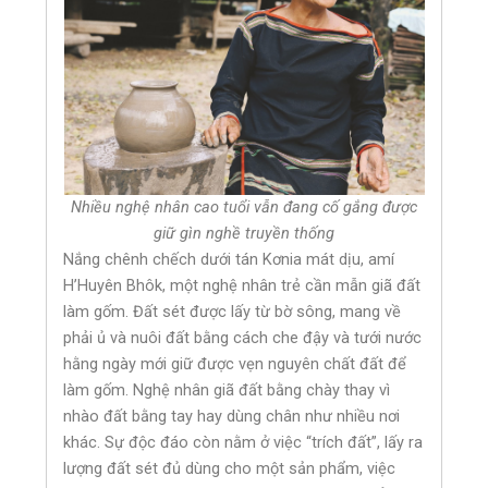
Nhiều nghệ nhân cao tuổi vẫn đang cố gắng được
giữ gìn nghề truyền thống
Nắng chênh chếch dưới tán Kơnia mát dịu, amí
H’Huyên Bhôk, một nghệ nhân trẻ cần mẫn giã đất
làm gốm. Đất sét được lấy từ bờ sông, mang về
phải ủ và nuôi đất bằng cách che đậy và tưới nước
hằng ngày mới giữ được vẹn nguyên chất đất để
làm gốm. Nghệ nhân giã đất bằng chày thay vì
nhào đất bằng tay hay dùng chân như nhiều nơi
khác. Sự độc đáo còn nằm ở việc “trích đất”, lấy ra
lượng đất sét đủ dùng cho một sản phẩm, việc