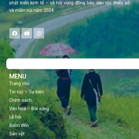
phát triển kinh tế – xã hội vùng đồng bào dân tộc thiểu số
và miền núi năm 2024
F
Y
I
a
o
n
c
u
s
e
t
t
b
u
a
o
b
g
Search
o
e
r
k
a
m
MENU
Trang chủ
Tin tức – Sự kiện
Chính sách
Văn hoá – Đời sống
Lễ hội
Điểm đến
Sản vật