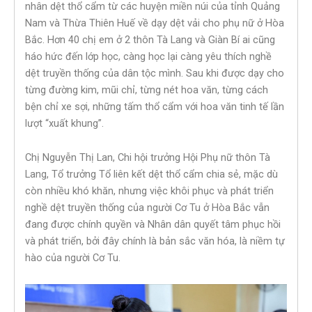
nhân dệt thổ cẩm từ các huyện miền núi của tỉnh Quảng
Nam và Thừa Thiên Huế về dạy dệt vải cho phụ nữ ở Hòa
Bắc. Hơn 40 chị em ở 2 thôn Tà Lang và Giàn Bí ai cũng
háo hức đến lớp học, càng học lại càng yêu thích nghề
dệt truyền thống của dân tộc mình. Sau khi được dạy cho
từng đường kim, mũi chỉ, từng nét hoa văn, từng cách
bện chỉ xe sợi, những tấm thổ cẩm với hoa văn tinh tế lần
lượt “xuất khung”.
Chị Nguyễn Thị Lan, Chi hội trưởng Hội Phụ nữ thôn Tà
Lang, Tổ trưởng Tổ liên kết dệt thổ cẩm chia sẻ, mặc dù
còn nhiều khó khăn, nhưng việc khôi phục và phát triển
nghề dệt truyền thống của người Cơ Tu ở Hòa Bắc vẫn
đang được chính quyền và Nhân dân quyết tâm phục hồi
và phát triển, bởi đây chính là bản sắc văn hóa, là niềm tự
hào của người Cơ Tu.