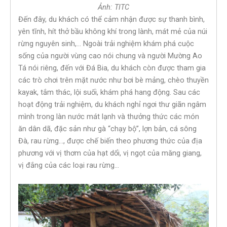
Ảnh: TITC
Đến đây, du khách có thể cảm nhận được sự thanh bình,
yên tĩnh, hít thở bầu không khí trong lành, mát mẻ của núi
rừng nguyên sinh,… Ngoài trải nghiệm khám phá cuộc
sống của người vùng cao nói chung và người Mường Ao
Tá nói riêng, đến với Đá Bia, du khách còn được tham gia
các trò chơi trên mặt nước như bơi bè mảng, chèo thuyền
kayak, tắm thác, lội suối, khám phá hang động. Sau các
hoạt động trải nghiệm, du khách nghỉ ngơi thư giãn ngâm
mình trong làn nước mát lạnh và thưởng thức các món
ăn dân dã, đặc sản như gà “chạy bộ”, lợn bản, cá sông
Đà, rau rừng…, được chế biến theo phương thức của địa
phương với vị thơm của hạt dổi, vị ngọt của măng giang,
vị đắng của các loại rau rừng…