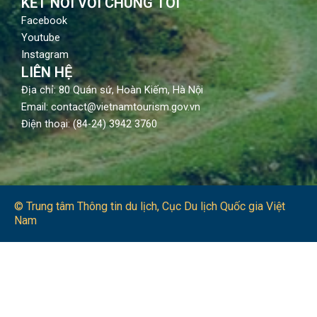
KẾT NỐI VỚI CHÚNG TÔI
Facebook
Youtube
Instagram
LIÊN HỆ
Địa chỉ: 80 Quán sứ, Hoàn Kiếm, Hà Nội
Email: contact@vietnamtourism.gov.vn
Điện thoại: (84-24) 3942 3760
© Trung tâm Thông tin du lịch​, Cục Du lịch Quốc gia Việt
Nam