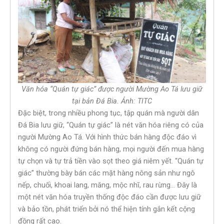
Văn hóa “Quán tự giác” được người Mường Ao Tá lưu giữ
tại bản Đá Bia. Ảnh: TITC
Đặc biệt, trong nhiều phong tục, tập quán mà người dân
Đá Bia lưu giữ, “Quán tự giác” là nét văn hóa riêng có của
người Mường Ao Tá. Với hình thức bán hàng độc đáo vì
không có người đứng bán hàng, mọi người đến mua hàng
tự chọn và tự trả tiền vào sọt theo giá niêm yết. “Quán tự
giác” thường bày bán các mặt hàng nông sản như ngô
nếp, chuối, khoai lang, măng, mộc nhĩ, rau rừng… Đây là
một nét văn hóa truyền thống độc đáo cần được lưu giữ
và bảo tồn, phát triển bởi nó thể hiện tính gắn kết cộng
đồng rất cao.