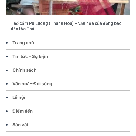
Thổ cẩm Pù Luông (Thanh Hóa) – văn hóa của đồng bào
dân tộc Thái
Trang chủ
Tin tức – Sự kiện
Chính sách
Văn hoá – Đời sống
Lễ hội
Điểm đến
Sản vật