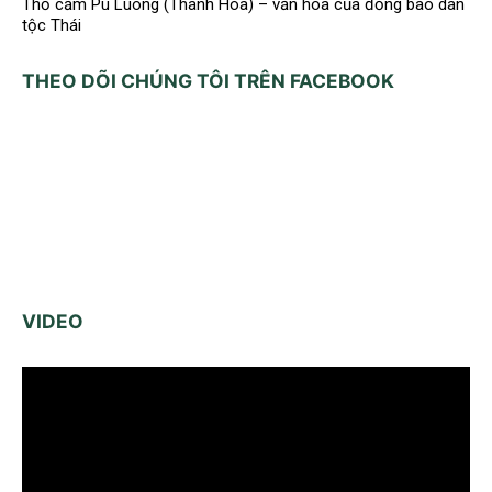
Thổ cẩm Pù Luông (Thanh Hóa) – văn hóa của đồng bào dân
tộc Thái
THEO DÕI CHÚNG TÔI TRÊN FACEBOOK
VIDEO