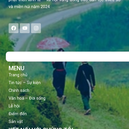
và miền núi năm 2024
F
Y
I
a
o
n
c
u
s
e
t
t
b
u
a
o
b
g
Search
o
e
r
k
a
m
MENU
Trang chủ
Tin tức – Sự kiện
Chính sách
Văn hoá – Đời sống
Lễ hội
Điểm đến
Sản vật