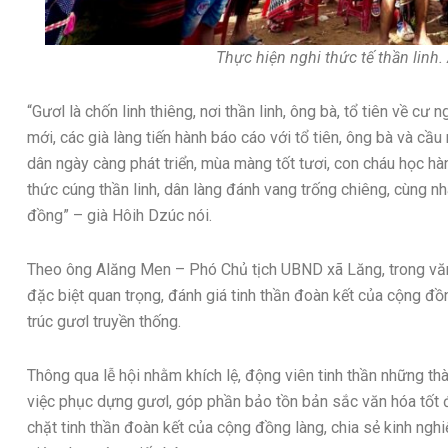
Thực hiện nghi thức tế thần linh
“Gươl là chốn linh thiêng, nơi thần linh, ông bà, tổ tiên về cư 
mới, các già làng tiến hành báo cáo với tổ tiên, ông bà và c
dân ngày càng phát triển, mùa màng tốt tươi, con cháu học hàn
thức cúng thần linh, dân làng đánh vang trống chiêng, cùng n
đồng” – già Hôih Dzúc nói.
Theo ông Alăng Men – Phó Chủ tịch UBND xã Lăng, trong vă
đặc biệt quan trọng, đánh giá tinh thần đoàn kết của cộng đồ
trúc gươl truyền thống.
Thông qua lễ hội nhằm khích lệ, động viên tinh thần những th
việc phục dựng gươl, góp phần bảo tồn bản sắc văn hóa tốt 
chặt tinh thần đoàn kết của cộng đồng làng, chia sẻ kinh nghiệ