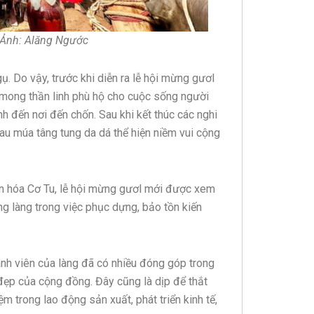
. Ảnh: Alăng Ngước
ngụ. Do vậy, trước khi diễn ra lễ hội mừng gươl
ầu mong thần linh phù hộ cho cuộc sống người
h đến nơi đến chốn. Sau khi kết thúc các nghi
hau múa tâng tung da dá thể hiện niềm vui cộng
n hóa Cơ Tu, lễ hội mừng gươl mới được xem
ng làng trong việc phục dựng, bảo tồn kiến
ành viên của làng đã có nhiều đóng góp trong
đẹp của cộng đồng. Đây cũng là dịp để thắt
m trong lao động sản xuất, phát triển kinh tế,