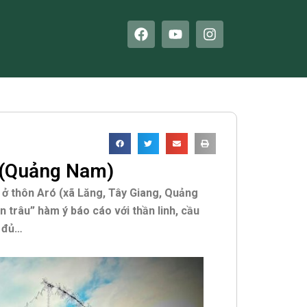
F
Y
I
a
o
n
c
u
s
e
t
t
b
u
a
o
b
g
o
e
r
k
a
m
g (Quảng Nam)
 ở thôn Aró (xã Lăng, Tây Giang, Quảng
n trâu” hàm ý báo cáo với thần linh, cầu
o đủ…