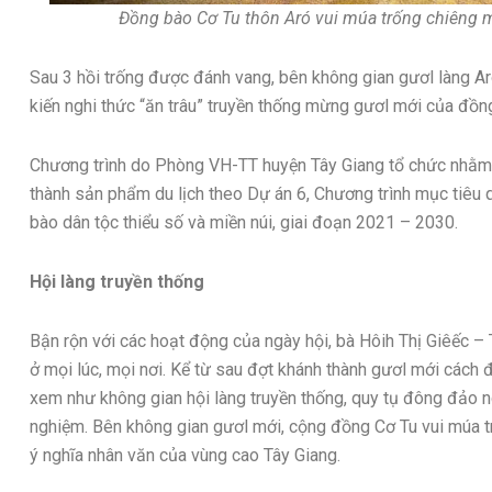
Đồng bào Cơ Tu thôn Aró vui múa trống chiêng 
Sau 3 hồi trống được đánh vang, bên không gian gươl làng A
kiến nghi thức “ăn trâu” truyền thống mừng gươl mới của đồn
Chương trình do Phòng VH-TT huyện Tây Giang tổ chức nhằm 
thành sản phẩm du lịch theo Dự án 6, Chương trình mục tiêu q
bào dân tộc thiểu số và miền núi, giai đoạn 2021 – 2030.
Hội làng truyền thống
Bận rộn với các hoạt động của ngày hội, bà Hôih Thị Giêếc – 
ở mọi lúc, mọi nơi. Kể từ sau đợt khánh thành gươl mới cách đ
xem như không gian hội làng truyền thống, quy tụ đông đảo n
nghiệm. Bên không gian gươl mới, cộng đồng Cơ Tu vui múa t
ý nghĩa nhân văn của vùng cao Tây Giang.