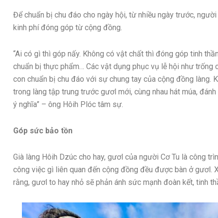
Để chuẩn bị chu đáo cho ngày hội, từ nhiều ngày trước, người
kinh phí đóng góp từ cộng đồng.
“Ai có gì thì góp nấy. Không có vật chất thì đóng góp tinh thần
chuẩn bị thực phẩm… Các vật dụng phục vụ lễ hội như trống 
con chuẩn bị chu đáo với sự chung tay của cộng đồng làng. K
trong làng tập trung trước gươl mới, cùng nhau hát múa, đánh 
ý nghĩa” – ông Hôih Plóc tâm sự.
Góp sức bảo tồn
Già làng Hôih Dzúc cho hay, gươl của người Cơ Tu là công trìn
công việc gì liên quan đến cộng đồng đều được bàn ở gươl. 
rằng, gươl to hay nhỏ sẽ phản ánh sức mạnh đoàn kết, tinh t