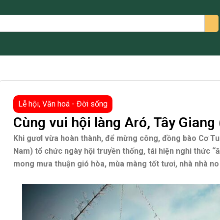
arch
Lễ hội
,
Văn hoá - Đời sống
Cùng vui hội làng Aró, Tây Gian
Khi gươl vừa hoàn thành, để mừng công, đồng bào Cơ Tu
Nam) tổ chức ngày hội truyền thống, tái hiện nghi thức “ă
mong mưa thuận gió hòa, mùa màng tốt tươi, nhà nhà n