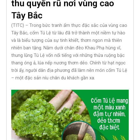
thu quyến rũ nơi vùng cao
Tây Bắc
(TITC) – Trong bức tranh ẩm thực đặc sắc của vùng cao
Tây Bắc, cốm Tú Lệ từ lâu đã trở thành một niềm tự hào
và là biểu tượng của sự tinh khiết, thơm ngon mà thiên
nhiên ban tặng. Nằm dưới chân đèo Khau Phạ hùng vĩ,
thung lũng Tú Lệ vốn nổi tiếng với những thửa ruộng bậc
thang óng ả, lúa nếp nương thơm dẻo. Chính từ hạt ngọc
trời ấy, người dân địa phương đã làm nên món cốm Tú Lệ
– một đặc sản níu chân du khách gần xa.