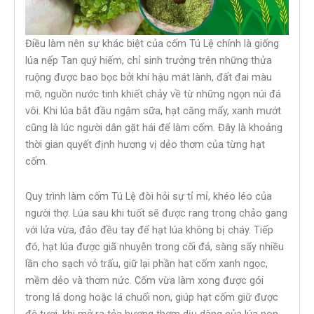
Điều làm nên sự khác biệt của cốm Tú Lệ chính là giống
lúa nếp Tan quý hiếm, chỉ sinh trưởng trên những thửa
ruộng được bao bọc bởi khí hậu mát lành, đất đai màu
mỡ, nguồn nước tinh khiết chảy về từ những ngọn núi đá
vôi. Khi lúa bắt đầu ngậm sữa, hạt căng mẩy, xanh mướt
cũng là lúc người dân gặt hái để làm cốm. Đây là khoảng
thời gian quyết định hương vị dẻo thơm của từng hạt
cốm.
Quy trình làm cốm Tú Lệ đòi hỏi sự tỉ mỉ, khéo léo của
người thợ. Lúa sau khi tuốt sẽ được rang trong chảo gang
với lửa vừa, đảo đều tay để hạt lúa không bị cháy. Tiếp
đó, hạt lúa được giã nhuyễn trong cối đá, sàng sẩy nhiều
lần cho sạch vỏ trấu, giữ lại phần hạt cốm xanh ngọc,
mềm dẻo và thơm nức. Cốm vừa làm xong được gói
trong lá dong hoặc lá chuối non, giúp hạt cốm giữ được
độ tươi, khi mở ra tỏa hương thơm dịu dàng của lúa non.