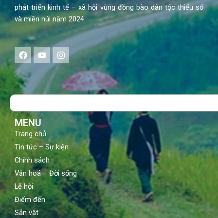
phát triển kinh tế – xã hội vùng đồng bào dân tộc thiểu số
và miền núi năm 2024
F
Y
I
a
o
n
c
u
s
e
t
t
b
u
a
o
b
g
Search
o
e
r
k
a
m
MENU
Trang chủ
Tin tức – Sự kiện
Chính sách
Văn hoá – Đời sống
Lễ hội
Điểm đến
Sản vật