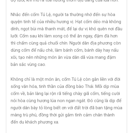
Nhắc đến cốm Tú Lệ, người ta thường nhớ đến sự hòa
quyện tinh tế của nhiều hương vị. Hạt cốm dẻo mà không
dính, ngọt bùi mà thanh mát, để lại dư vị khó quên nơi đầu
lưỡi. Cốm sau khi làm xong có thể ăn ngay, đậm đà hơn
thì chấm cùng quả chuối chín. Người dân địa phương còn
dùng cốm để nấu chè, làm bánh cốm, bánh dày hay nấu
xôi, tạo nên những món ăn vừa dân dã vừa mang đậm
bản sắc vùng cao.
Không chỉ là một món ăn, cốm Tú Lệ còn gắn liền với đời
sống văn hóa, tinh thần của đồng bào Thái. Mỗi dịp mùa
cốm về, bản làng lại rộn rã tiếng chày giã cốm, tiếng cười
nói hòa cùng hương lúa non ngan ngát. Đó cũng là dịp để
người dân bày tỏ lòng biết ơn với đất trời đã ban tặng mùa
màng trù phú, đồng thời gửi gắm tình cảm chân thành
đến du khách phương xa.