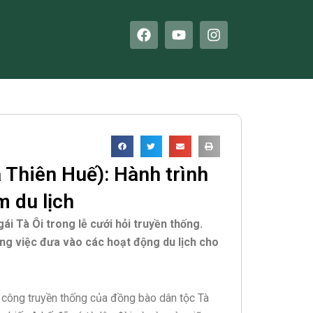
F
Y
I
a
o
n
c
u
s
e
t
t
b
u
a
o
b
g
o
e
r
k
a
m
 Thiên Huế): Hành trình
m du lịch
ái Tà Ôi trong lễ cưới hỏi truyền thống.
ng việc đưa vào các hoạt động du lịch cho
 công truyền thống của đồng bào dân tộc Tà