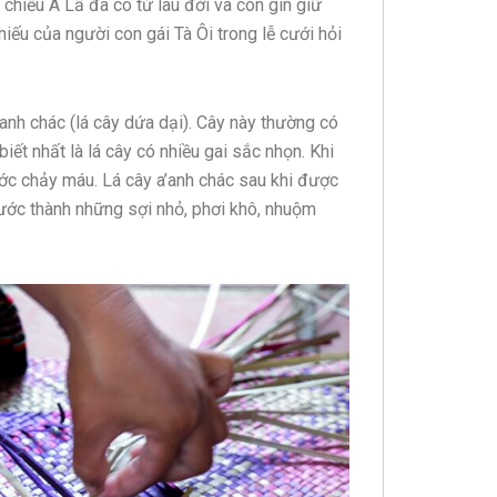
 chiếu A Lấ đã có từ lâu đời và còn gìn giữ
hiếu của người con gái Tà Ôi trong lễ cưới hỏi
’anh chác (lá cây dứa dại). Cây này thường có
ết nhất là lá cây có nhiều gai sắc nhọn. Khi
xước chảy máu. Lá cây a’anh chác sau khi được
tước thành những sợi nhỏ, phơi khô, nhuộm