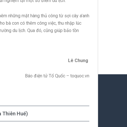
ải nghiệm tại một số điểm du lịch.
thêm những mặt hàng thủ công từ sợi cây a’anh
ho bà con có thêm công việc, thu nhập lúc
ường du lịch. Qua đó, cũng giúp bảo tồn
Lê Chung
Báo điện tử Tổ Quốc – toquoc.vn
a Thiên Huế)