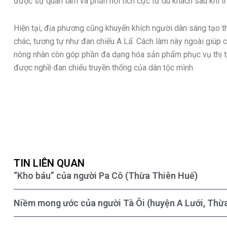
được sự quan tâm và phản hồi tích cực từ du khách sau khi tr
Hiện tại, địa phương cũng khuyến khích người dân sáng tạo 
chác, tương tự như đan chiếu A Lấ. Cách làm này ngoài giúp c
nông nhàn còn góp phần đa dạng hóa sản phẩm phục vụ thị tr
được nghề đan chiếu truyền thống của dân tộc mình.
TIN LIÊN QUAN
“Kho báu” của người Pa Cô (Thừa Thiên Huế)
Niềm mong ước của người Tà Ôi (huyện A Lưới, Thừ