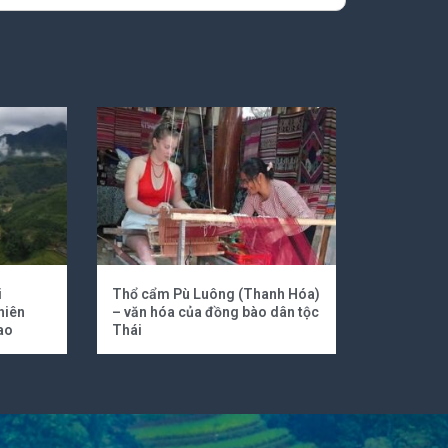
i
Thổ cẩm Pù Luông (Thanh Hóa)
hiên
– văn hóa của đồng bào dân tộc
ao
Thái