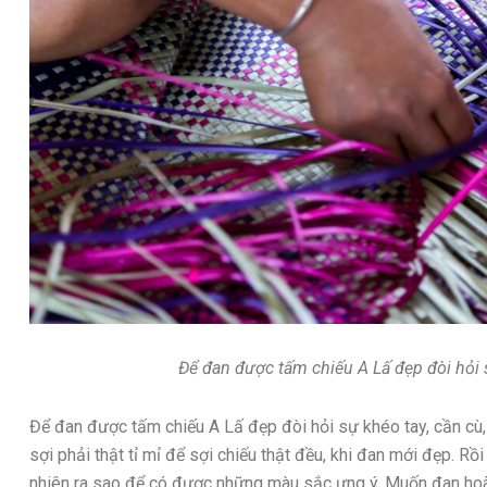
Để đan được tấm chiếu A Lấ đẹp đòi hỏi 
Để đan được tấm chiếu A Lấ đẹp đòi hỏi sự khéo tay, cần cù
sợi phải thật tỉ mỉ để sợi chiếu thật đều, khi đan mới đẹp. R
nhiên ra sao để có được những màu sắc ưng ý. Muốn đan hoàn