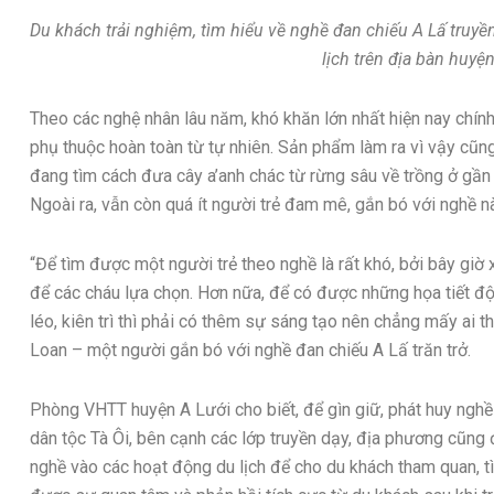
Du khách trải nghiệm, tìm hiểu về nghề đan chiếu A Lấ truy
lịch trên địa bàn huyệ
Theo các nghệ nhân lâu năm, khó khăn lớn nhất hiện nay chín
phụ thuộc hoàn toàn từ tự nhiên. Sản phẩm làm ra vì vậy cũ
đang tìm cách đưa cây a’anh chác từ rừng sâu về trồng ở gần
Ngoài ra, vẫn còn quá ít người trẻ đam mê, gắn bó với nghề n
“Để tìm được một người trẻ theo nghề là rất khó, bởi bây giờ x
để các cháu lựa chọn. Hơn nữa, để có được những họa tiết độc
léo, kiên trì thì phải có thêm sự sáng tạo nên chẳng mấy ai th
Loan – một người gắn bó với nghề đan chiếu A Lấ trăn trở.
Phòng VHTT huyện A Lưới cho biết, để gìn giữ, phát huy ngh
dân tộc Tà Ôi, bên cạnh các lớp truyền dạy, địa phương cũn
nghề vào các hoạt động du lịch để cho du khách tham quan, tì