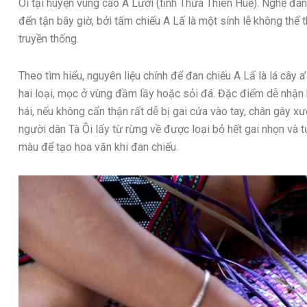
Ôi tại huyện vùng cao A Lưới (tỉnh Thừa Thiên Huế). Nghề đan
đến tận bây giờ, bởi tấm chiếu A Lấ là một sính lễ không thể t
truyền thống.
Theo tìm hiểu, nguyên liệu chính để đan chiếu A Lấ là lá cây a
hai loại, mọc ở vùng đầm lầy hoặc sỏi đá. Đặc điểm dễ nhận bi
hái, nếu không cẩn thận rất dễ bị gai cứa vào tay, chân gây 
người dân Tà Ôi lấy từ rừng về được loại bỏ hết gai nhọn và 
màu để tạo hoa văn khi đan chiếu.