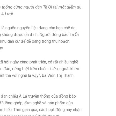
ền thống cùng người dân Tà Ôi tại một điểm du
n A Lưới
h là nguồn nguyên liệu đang còn hạn chế do
ng không được ổn định. Người đồng bào Tà Ôi
 khu dân cư để dễ dàng trong thu hoạch.
ày.
ã hội ngày càng phát triển, có rất nhiều nghề
 đáo, riêng biệt trên chiếc chiếu, ngoài khéo
iết tha với nghề là vậy”, bà Viên Thị Thanh
ề đan chiếu A Lấ truyền thống của đồng bào
g đã lồng ghép, đưa nghề và sản phẩm của
m hiểu. Thời gian qua, các hoạt động này nhận