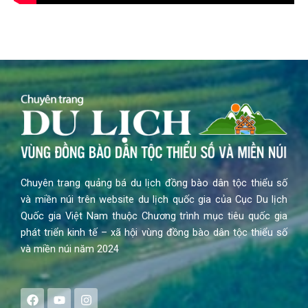
Chuyên trang quảng bá du lịch đồng bào dân tộc thiểu số
và miền núi trên website du lịch quốc gia của Cục Du lịch
Quốc gia Việt Nam thuộc Chương trình mục tiêu quốc gia
phát triển kinh tế – xã hội vùng đồng bào dân tộc thiểu số
và miền núi năm 2024
F
Y
I
a
o
n