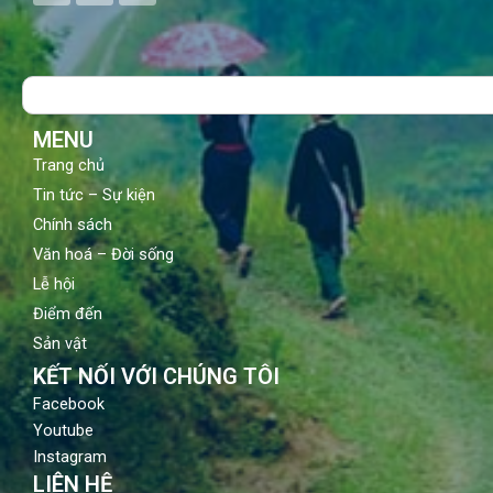
c
u
s
e
t
t
b
u
a
o
b
g
Search
o
e
r
k
a
m
MENU
Trang chủ
Tin tức – Sự kiện
Chính sách
Văn hoá – Đời sống
Lễ hội
Điểm đến
Sản vật
KẾT NỐI VỚI CHÚNG TÔI
Facebook
Youtube
Instagram
LIÊN HỆ