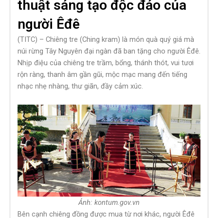
thuật sáng tạo độc đáo của
người Êđê
(TITC) – Chiêng tre (Ching kram) là món quà quý giá mà
núi rừng Tây Nguyên đại ngàn đã ban tặng cho người Êđê.
Nhịp điệu của chiêng tre trầm, bổng, thánh thót, vui tươi
rộn ràng, thanh âm gần gũi, mộc mạc mang đến tiếng
nhạc nhẹ nhàng, thư giãn, đầy cảm xúc.
Ảnh: kontum.gov.vn
Bên cạnh chiêng đồng được mua từ nơi khác, người Êđê