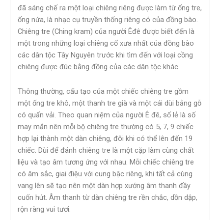
đã sáng chế ra một loại chiêng riêng được làm từ ống tre,
ống nứa, là nhạc cụ truyền thống riêng có của đồng bào.
Chiêng tre (Ching kram) của người Êđê được biết đến là
một trong những loại chiêng cổ xưa nhất của đồng bào
các dân tộc Tây Nguyên trước khi tìm đến với loại cồng
chiêng được đúc bằng đồng của các dân tộc khác.
Thông thường, cấu tạo của một chiếc chiêng tre gồm
một ống tre khô, một thanh tre già và một cái dùi bằng gỗ
có quấn vải. Theo quan niệm của người Ê đê, số lẻ là số
may mắn nên mỗi bộ chiêng tre thường có 5, 7, 9 chiếc
hợp lại thành một dàn chiêng, đôi khi có thể lên đến 19
chiếc. Dùi để đánh chiêng tre là một cặp làm cùng chất
liệu và tạo âm tương ứng với nhau. Mỗi chiếc chiêng tre
có âm sắc, giai điệu với cung bậc riêng, khi tất cả cùng
vang lên sẽ tạo nên một dàn hợp xướng âm thanh đầy
cuốn hút. Âm thanh từ dàn chiêng tre rền chắc, dồn dập,
rộn ràng vui tươi.