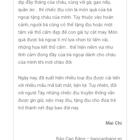
dịp đầy tháng của cháu, cùng với gà, gạo nếp,
quần áo… thì chiếc địu còn là món quà của bà
ngoại tặng cháu của mình. Tùy thuộc vào hoàn
cảnh, người bà cũng có thể tặng địu hoặc một
tấm vải thổ cẩm đẹp để con gái tự cắt may. Món
quà được bà ngoại tỉ mỉ lựa chọn từ tấm vải,
những họa tiết thổ cẩm… thể hiện niềm vui như
tình cảm đong đầy của bà ngoại dành cho cháu
của mình khi mới chào đời.
Ngày nay, đã xuất hiện nhiều loại địu được cải tiến
với nhiều mẫu mã bắt mắt, tiện lợi. Tuy nhiên, đối
với người Tày, những chiếc địu truyền thống vẫn
được gìn giữ, việc may địu, tặng địu cho đứa trẻ
trở thành nét đẹp bao đời nay.
Mai Chi
Báo Cao Bằng – baocaobang.vn