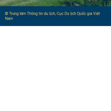
© Trung tâm Thông tin du lịch​, Cục Du lịch Quốc gia Việt
Nam