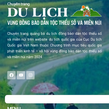
Chuyên trang quảng bá du lịch đồng bào dân tộc thiểu số
và miền núi trên website du lịch quốc gia của Cục Du lịch
Quốc gia Việt Nam thuộc Chương trình mục tiêu quốc gia
phát triển kinh tế – xã hội vùng đồng bào dân tộc thiểu số
và miền núi năm 2024
F
Y
I
a
o
n
c
u
s
e
t
t
b
u
a
o
b
g
Search
o
e
r
k
a
m
MENU