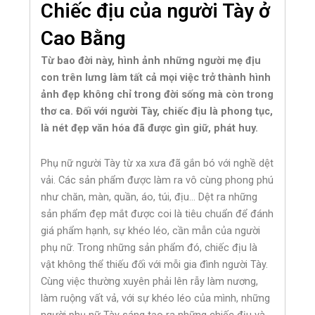
Chiếc địu của người Tày ở
Cao Bằng
Từ bao đời này, hình ảnh những người mẹ địu
con trên lưng làm tất cả mọi việc trở thành hình
ảnh đẹp không chỉ trong đời sống mà còn trong
thơ ca. Đối với người Tày, chiếc địu là phong tục,
là nét đẹp văn hóa đã được gìn giữ, phát huy.
Phụ nữ người Tày từ xa xưa đã gắn bó với nghề dệt
vải. Các sản phẩm được làm ra vô cùng phong phú
như chăn, màn, quần, áo, túi, địu… Dệt ra những
sản phẩm đẹp mắt được coi là tiêu chuẩn để đánh
giá phẩm hạnh, sự khéo léo, cần mẫn của người
phụ nữ. Trong những sản phẩm đó, chiếc địu là
vật không thể thiếu đối với mỗi gia đình người Tày.
Cùng việc thường xuyên phải lên rẫy làm nương,
làm ruộng vất vả, với sự khéo léo của mình, những
người phụ nữ Tày sáng tạo ra những chiếc địu và