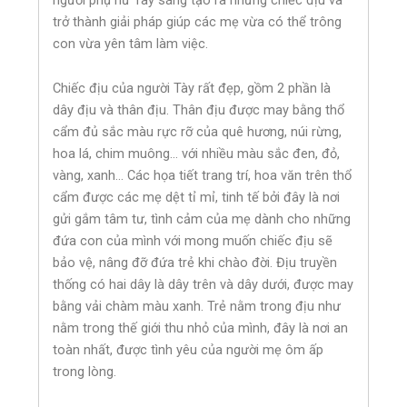
trở thành giải pháp giúp các mẹ vừa có thể trông
con vừa yên tâm làm việc.
Chiếc địu của người Tày rất đẹp, gồm 2 phần là
dây địu và thân địu. Thân địu được may bằng thổ
cẩm đủ sắc màu rực rỡ của quê hương, núi rừng,
hoa lá, chim muông… với nhiều màu sắc đen, đỏ,
vàng, xanh… Các họa tiết trang trí, hoa văn trên thổ
cẩm được các mẹ dệt tỉ mỉ, tinh tế bởi đây là nơi
gửi gắm tâm tư, tình cảm của mẹ dành cho những
đứa con của mình với mong muốn chiếc địu sẽ
bảo vệ, nâng đỡ đứa trẻ khi chào đời. Địu truyền
thống có hai dây là dây trên và dây dưới, được may
bằng vải chàm màu xanh. Trẻ nằm trong địu như
nằm trong thế giới thu nhỏ của mình, đây là nơi an
toàn nhất, được tình yêu của người mẹ ôm ấp
trong lòng.