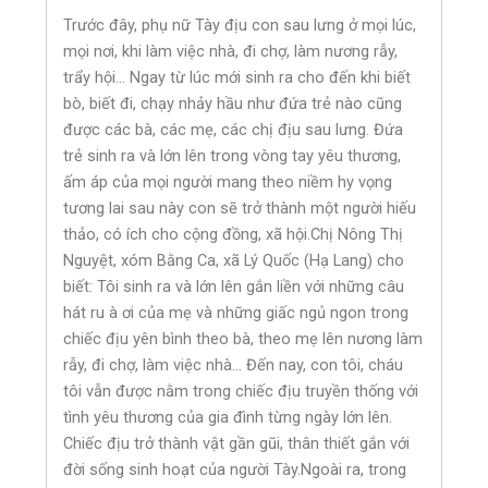
Trước đây, phụ nữ Tày địu con sau lưng ở mọi lúc,
mọi nơi, khi làm việc nhà, đi chợ, làm nương rẫy,
trẩy hội… Ngay từ lúc mới sinh ra cho đến khi biết
bò, biết đi, chạy nhảy hầu như đứa trẻ nào cũng
được các bà, các mẹ, các chị địu sau lưng. Đứa
trẻ sinh ra và lớn lên trong vòng tay yêu thương,
ấm áp của mọi người mang theo niềm hy vọng
tương lai sau này con sẽ trở thành một người hiếu
thảo, có ích cho cộng đồng, xã hội.Chị Nông Thị
Nguyệt, xóm Bằng Ca, xã Lý Quốc (Hạ Lang) cho
biết: Tôi sinh ra và lớn lên gắn liền với những câu
hát ru à ơi của mẹ và những giấc ngủ ngon trong
chiếc địu yên bình theo bà, theo mẹ lên nương làm
rẫy, đi chợ, làm việc nhà… Đến nay, con tôi, cháu
tôi vẫn được nằm trong chiếc địu truyền thống với
tình yêu thương của gia đình từng ngày lớn lên.
Chiếc địu trở thành vật gần gũi, thân thiết gắn với
đời sống sinh hoạt của người Tày.Ngoài ra, trong