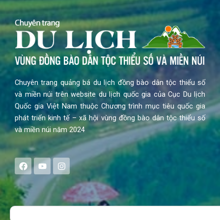
Chuyên trang quảng bá du lịch đồng bào dân tộc thiểu số
và miền núi trên website du lịch quốc gia của Cục Du lịch
Quốc gia Việt Nam thuộc Chương trình mục tiêu quốc gia
phát triển kinh tế – xã hội vùng đồng bào dân tộc thiểu số
và miền núi năm 2024
F
Y
I
a
o
n
c
u
s
e
t
t
b
u
a
o
b
g
Search
o
e
r
k
a