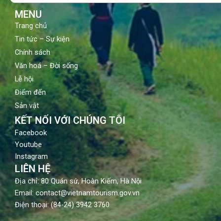
m
MENU
Trang chủ
Tin tức – Sự kiện
Chính sách
Văn hoá – Đời sống
Lễ hội
Điểm đến
Sản vật
KẾT NỐI VỚI CHÚNG TÔI
Facebook
Youtube
Instagram
LIÊN HỆ
Địa chỉ: 80 Quán sứ, Hoàn Kiếm, Hà Nội
Email: contact@vietnamtourism.gov.vn
Điện thoại: (84-24) 3942 3760