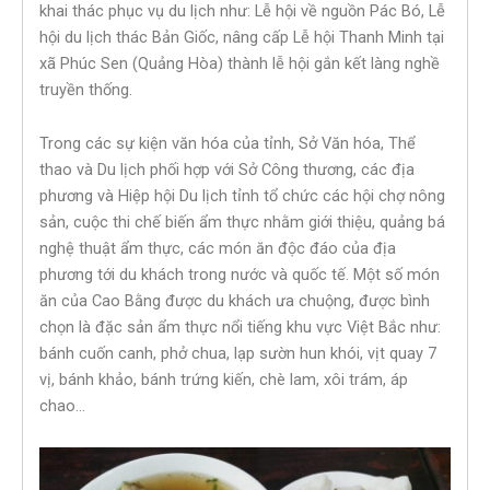
khai thác phục vụ du lịch như: Lễ hội về nguồn Pác Bó, Lễ
hội du lịch thác Bản Giốc, nâng cấp Lễ hội Thanh Minh tại
xã Phúc Sen (Quảng Hòa) thành lễ hội gắn kết làng nghề
truyền thống.
Trong các sự kiện văn hóa của tỉnh, Sở Văn hóa, Thể
thao và Du lịch phối hợp với Sở Công thương, các địa
phương và Hiệp hội Du lịch tỉnh tổ chức các hội chợ nông
sản, cuộc thi chế biến ẩm thực nhằm giới thiệu, quảng bá
nghệ thuật ẩm thực, các món ăn độc đáo của địa
phương tới du khách trong nước và quốc tế. Một số món
ăn của Cao Bằng được du khách ưa chuộng, được bình
chọn là đặc sản ẩm thực nổi tiếng khu vực Việt Bắc như:
bánh cuốn canh, phở chua, lạp sườn hun khói, vịt quay 7
vị, bánh khảo, bánh trứng kiến, chè lam, xôi trám, áp
chao…