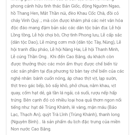
phong cảnh hữu tình thác Bản Giốc, động Ngườm Ngao,
hồ Thang Hen, Mắt Thần núi, đèo Khau Cốc Chà, đồi cỏ
cháy Vinh Quý…; mà còn được khám phá các nét văn hóa
độc đáo mang đậm bản sắc các dân tộc bản địa: Lễ hội
Lồng tồng, Lễ hội chọi bò, Chợ tình Phong lưu, Lễ cấp sắc
(dân tộc Dao), Lễ mừng cơm mới (dân tộc Tày, Nùng), Lễ
hội tranh đầu pháo, Lễ hội Nàng Hai, Lễ hội Thanh Minh,
Lễ cúng Thần Ong… Khi đến Cao Bằng, du khách còn
được thưởng thức các món ẩm thực được chế biến từ
các sản phẩm tại địa phương từ bàn tay chế biến của các
nghệ nhân: bánh cuốn nóng, áp chao thịt vịt, lạp sườn,
thịt treo gác bếp, bò sấy khô, phở chua, nằm khau, vịt
quay, cốm hạt dẻ, gà tần lá ngải, cá suối, rượu nếp hấp
trứng. Bên cạnh đó có nhiều loại hoa quả thơm ngon nổi
tiếng như: hạt dẻ Trùng Khánh, lê vàng, mận máu (Bảo
Lạc, Thạch An); quýt Trà Lĩnh (Trùng Khánh), thanh long
(Nguyên Bình)… là sản phẩm du lịch đặc trưng của miền
Non nước Cao Bằng.