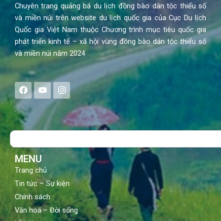
Chuyên trang quảng bá du lịch đồng bào dân tộc thiểu số
và miền núi trên website du lịch quốc gia của Cục Du lịch
Quốc gia Việt Nam thuộc Chương trình mục tiêu quốc gia
phát triển kinh tế – xã hội vùng đồng bào dân tộc thiểu số
và miền núi năm 2024
F
Y
I
a
o
n
c
u
s
e
t
t
b
u
a
o
b
g
Search
o
e
r
k
a
m
MENU
Trang chủ
Tin tức – Sự kiện
Chính sách
Văn hoá – Đời sống