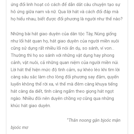
ứng đối linh hoạt có cách để dẫn dắt câu chuyện tạo sự
hô ứng giữa nam và nữ. Qua lời hát và cách đối đáp mà
họ hiểu nhau, biết được đối phương là người như thế nào?
Những bài hát giao duyên của dân tộc Tày, Nùng giống
như lối hát quan họ, hát giao duyên của người miền xuôi
cũng sử dụng rất nhiều lối nói ẩn dụ, so sánh, ví von…
Thường thì họ so sánh với những vật dụng hay phong
cảnh, vật nuôi, cả những quan niệm của người miền núi.
Lời hát thể hiện mức độ tình cảm, sự khéo léo khi tìm lời
càng sâu sắc làm cho lòng đối phương say đắm, quyến
luyến không thể rời xa, vì thế mà đêm càng khuya tiếng
hát càng da diết, tình càng ngấm theo giọng hát ngọt
ngào. Nhiều đôi nên duyên chồng vợ cũng qua những
khúc hát giao duyên.
“
Thân noong gặn bjoóc mặn
bjoóc mơ