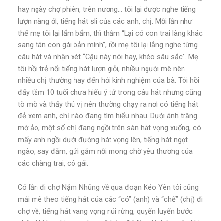
hay ngày chợ phiên, trên nương… tôi lại được nghe tiếng
lượn nàng ới, tiếng hát sli của các anh, chị. Mỗi lần như
thế mẹ tôi lại lẩm bẩm, thì thầm “Lại có con trai làng khác
sang tán con gái bản mình”, rồi mẹ tôi lại lắng nghe từng
câu hát và nhận xét “Cậu này nói hay, khéo sâu sắc”. Mẹ
tôi hồi trẻ nổi tiếng hát lượn giỏi, nhiều người mê nên
nhiều chị thường hay đến hỏi kinh nghiệm của bà. Tôi hồi
đấy tầm 10 tuổi chưa hiểu ý tứ trong câu hát nhưng cũng
tò mò và thấy thú vị nên thường chạy ra nơi có tiếng hát
đẻ xem anh, chị nào đang tìm hiểu nhau. Dưới ánh trăng
mờ ảo, một số chị đang ngồi trên sàn hát vọng xuống, có
mấy anh ngồi dưới đường hát vọng lên, tiếng hát ngọt
ngào, say đắm, gửi gắm nỗi mong chờ yêu thương của
các chàng trai, cô gái.
Có lần đi chợ Nặm Nhũng về qua đoạn Kéo Yên tôi cũng
mải mê theo tiếng hát của các “có” (anh) và “chế” (chị) đi
chợ về, tiếng hát vang vọng núi rừng, quyến luyến bước