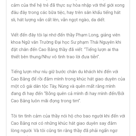
cảm của thế hệ trẻ đã thực sự hòa nhập với thế giới xong
đâu đây trong các bữa tiệc, hay trên sân khấu tiếng hát
sli, hát lượng vẫn cất lên, vẫn ngọt ngào, da diết.
Viết đến đây tôi lại nhớ đến thầy Phạm Long, giảng viên
khoa Ngữ văn Trường Đại học Sư phạm Thái Nguyên khi
đặt chân đến Cao Bằng thầy đã viết: “Tiếng lượn ai tha
thiết bên thung/Như vô tình trao lời đưa tiễn”.
Tiếng lượn như níu giữ bước chân du khách khi đến với
Cao Bằng để rồi đắm mình trong khúc hát giao duyên của
một cô gái dân tộc Tày, Nùng và quên mất rằng mình
đang đi hay đến “Bỗng quên cả mình đi hay mình đến/Bởi
Cao Bằng luôn mãi đọng trong tim”.
Tôi tin tình cảm của thầy nói hộ cho bao người khi đến với
Cao Bằng nơi có những khúc hát giao duyên say đắm
lòng người. Và tôi cũng tin rằng thầy đã phải ngẩn ngơ