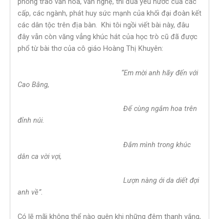
phong trào văn hóa, văn nghệ, thi đua yêu nước của các
cấp, các ngành, phát huy sức mạnh của khối đại đoàn kết
các dân tộc trên địa bàn. Khi tôi ngồi viết bài này, đâu
đây vẫn còn văng vẳng khúc hát của học trò cũ đã được
phổ từ bài thơ của cô giáo Hoàng Thị Khuyên:
“Em mời anh hãy đến với
Cao Bằng,
Để cùng ngắm hoa trên
đỉnh núi.
Đắm mình trong khúc
dân ca vời vợi,
Lượn nàng ới da diết đợi
anh về”.
Có lẽ mãi không thể nào quên khi những đêm thanh vắng,