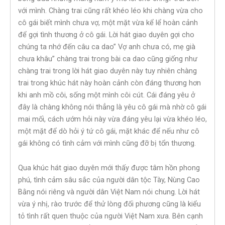
với mình. Chàng trai cũng rất khéo léo khi chàng vừa cho
cô gái biết mình chưa vợ, một mặt vừa kể lể hoàn cảnh
để gợi tình thương ở cô gái. Lời hát giao duyên gợi cho
chúng ta nhớ đến câu ca dao” Vợ anh chưa có, mẹ già
chưa khâu” chàng trai trong bài ca dao cũng giống như
chàng trai trong lời hát giao duyên này tuy nhiên chàng
trai trong khúc hát này hoàn cảnh còn đáng thương hơn
khi anh mồ côi, sống một mình côi cút. Cái đáng yêu ở
đây là chàng không nói thẳng là yêu cô gái mà nhờ cô gái
mai mối, cách ướm hỏi này vừa đáng yêu lại vừa khéo léo,
một mặt để dò hỏi ý tứ cô gái, mặt khác để nếu như cô
gái không có tình cảm với mình cũng đỡ bị tổn thương.
Qua khúc hát giao duyên mới thấy được tâm hồn phong
phú, tình cảm sâu sắc của người dân tộc Tày, Nùng Cao
Bằng nói riêng và người dân Việt Nam nói chung. Lời hát
vừa ý nhị, rào trước để thử lòng đối phương cũng là kiểu
tỏ tình rất quen thuộc của người Việt Nam xưa. Bên cạnh