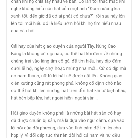
chân khi họ chia tay nhau về bản. Có lần tôi thắc mắc khi
nghe không hiểu câu hát của một anh “Đám nương kia
xanh tốt, đến giờ đã có ai phát có chưa?”, rồi sau này lớn
lên tôi mới hiểu đó là kiểu ướm hỏi khi họ tìm hiểu nhau
qua câu hát.
Cái hay của hát giao duyên của người Tày, Nùng Cao
Bằng là không cứ dịp nào, có thể hát khi đêm về những
chàng trai vào làng tìm cô gái để tìm hiểu, hay dịp đám
cưới, lễ hội, ngày chợ, hoặc mừng nhà mới… Cứ có dịp mà
có nam thanh, nữ tú lời hát sẽ được cất lên. Không gian
diễn xướng cũng rất phong phú, không cố định chỗ nào,
có thể hát khi lên nương; hát trên đồi; hát khi từ biệt nhau;
hát bên bếp lửa; hát ngoài hiên, ngoài sàn….
Hát giao duyên không phải là những bài hát sẵn có hay
đã được chuẩn bị sẵn, mà là dựa vào ngữ cảnh, dựa vào
lời nói của đối phương, dựa vào tình cảm để tìm lời cho
hợp lý. Vì đối đáp tức thì nên đòi hỏi cả nam và nữ đều