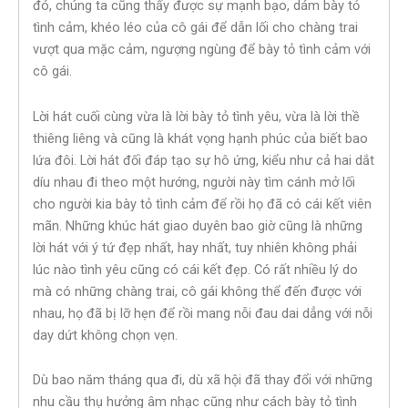
đó, chúng ta cũng thấy được sự mạnh bạo, dám bày tỏ
tình cảm, khéo léo của cô gái để dẫn lối cho chàng trai
vượt qua mặc cảm, ngượng ngùng để bày tỏ tình cảm với
cô gái.
Lời hát cuối cùng vừa là lời bày tỏ tình yêu, vừa là lời thề
thiêng liêng và cũng là khát vọng hạnh phúc của biết bao
lứa đôi. Lời hát đối đáp tạo sự hô ứng, kiểu như cả hai dắt
díu nhau đi theo một hướng, người này tìm cánh mở lối
cho người kia bày tỏ tình cảm để rồi họ đã có cái kết viên
mãn. Những khúc hát giao duyên bao giờ cũng là những
lời hát với ý tứ đẹp nhất, hay nhất, tuy nhiên không phải
lúc nào tình yêu cũng có cái kết đẹp. Có rất nhiều lý do
mà có những chàng trai, cô gái không thể đến được với
nhau, họ đã bị lỡ hẹn để rồi mang nỗi đau dai dẳng với nỗi
day dứt không chọn vẹn.
Dù bao năm tháng qua đi, dù xã hội đã thay đổi với những
nhu cầu thụ hưởng âm nhạc cũng như cách bày tỏ tình