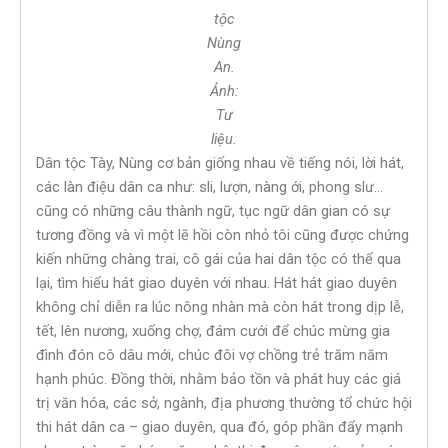
tộc
Nùng
An.
Ảnh:
Tư
liệu.
Dân tộc Tày, Nùng cơ bản giống nhau về tiếng nói, lời hát,
các làn điệu dân ca như: sli, lượn, nàng ới, phong slư…
cũng có những câu thành ngữ, tục ngữ dân gian có sự
tương đồng và vì một lẽ hồi còn nhỏ tôi cũng được chứng
kiến những chàng trai, cô gái của hai dân tộc có thể qua
lại, tìm hiểu hát giao duyên với nhau. Hát hát giao duyên
không chỉ diễn ra lúc nông nhàn mà còn hát trong dịp lễ,
tết, lên nương, xuống chợ, đám cưới để chúc mừng gia
đình đón cô dâu mới, chúc đôi vợ chồng trẻ trăm năm
hạnh phúc. Đồng thời, nhằm bảo tồn và phát huy các giá
trị văn hóa, các sở, ngành, địa phương thường tổ chức hội
thi hát dân ca – giao duyên, qua đó, góp phần đẩy mạnh