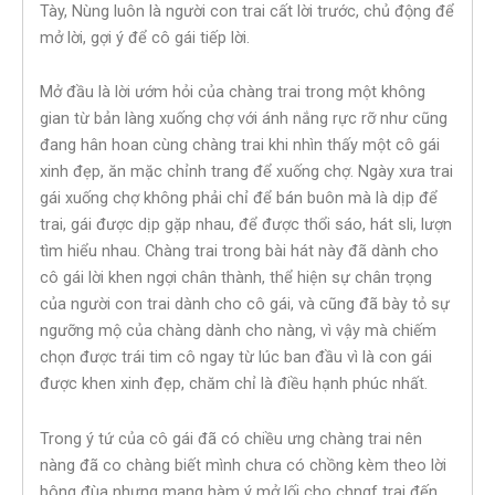
Tày, Nùng luôn là người con trai cất lời trước, chủ động để
mở lời, gợi ý để cô gái tiếp lời.
Mở đầu là lời ướm hỏi của chàng trai trong một không
gian từ bản làng xuống chợ với ánh nắng rực rỡ như cũng
đang hân hoan cùng chàng trai khi nhìn thấy một cô gái
xinh đẹp, ăn mặc chỉnh trang để xuống chợ. Ngày xưa trai
gái xuống chợ không phải chỉ để bán buôn mà là dịp để
trai, gái được dịp gặp nhau, để được thổi sáo, hát sli, lượn
tìm hiểu nhau. Chàng trai trong bài hát này đã dành cho
cô gái lời khen ngợi chân thành, thể hiện sự chân trọng
của người con trai dành cho cô gái, và cũng đã bày tỏ sự
ngưỡng mộ của chàng dành cho nàng, vì vậy mà chiếm
chọn được trái tim cô ngay từ lúc ban đầu vì là con gái
được khen xinh đẹp, chăm chỉ là điều hạnh phúc nhất.
Trong ý tứ của cô gái đã có chiều ưng chàng trai nên
nàng đã co chàng biết mình chưa có chồng kèm theo lời
bông đùa nhưng mang hàm ý mở lối cho chngf trai đến