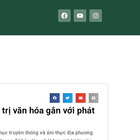
F
Y
I
a
o
n
c
u
s
e
t
t
b
u
a
o
b
g
o
e
r
k
a
m
trị văn hóa gắn với phát
phục truyền thống và ẩm thực địa phương