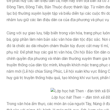
Để phát huy các làn điệu dân ca, hiện nay trên địa bàn xã có 3
Đồng Tâm, Đồng Tiến, Bản Thuộc được thành lập. Từ niềm đam
lạc bộ thường xuyên luyện tập và biểu diễn tại các cuộc thi d
nhằm lưu giữ các làn điệu dân ca của địa phương và phục vụ 
Cùng với sự giao lưu, tiếp biến trong văn hóa, trang phục luôn
bá, góp phần làm nên bản sắc văn hóa dân tộc đặc sắc. Nơi đâ
đó là chiếc áo dài nhuộm chàm thuần túy được cắt may tỉ mỉ, 
phụ nữ. Để phát huy các giá trị văn hóa, Chi hội Bảo tồn dân
chính quyền địa phương và nhân dân thường xuyên tham gia tu
truyền thống của dân tộc mình, khuyến khích mặc trang phục d
năm mới (Lễ hội chùa Sùng Phúc, Lễ hội xuân khu vực Bằng C
huy giá trị truyền thống hiệu quả, tạo không khí vui tươi, phấ
Lớp học hát Then – đàn tính xã Đ
Trong văn hóa ẩm thực, các món ăn của người Tày, Nùng ở địa