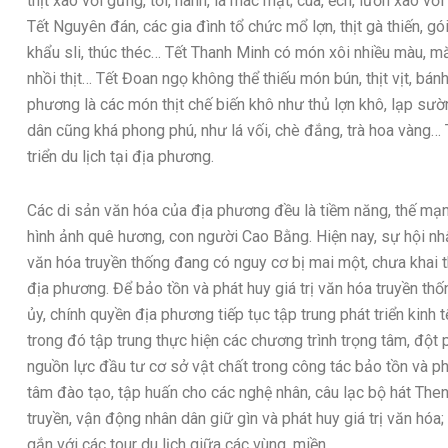
thịt xào với gừng, tỏi, hành, lá mác mật; cua, ếch, lươn xào với
Tết Nguyên đán, các gia đình tổ chức mổ lợn, thịt gà thiến, g
khẩu sli, thúc théc… Tết Thanh Minh có món xôi nhiều màu, mă
nhồi thịt… Tết Đoan ngọ không thể thiếu món bún, thịt vịt, bán
phương là các món thịt chế biến khô như thủ lợn khô, lạp sư
dân cũng khá phong phú, như lá vối, chè đắng, trà hoa vàng… T
triển du lịch tại địa phương.
Các di sản văn hóa của địa phương đều là tiềm năng, thế mạnh 
hình ảnh quê hương, con người Cao Bằng. Hiện nay, sự hội nhậ
văn hóa truyền thống đang có nguy cơ bị mai một, chưa khai th
địa phương. Để bảo tồn và phát huy giá trị văn hóa truyền thốn
ủy, chính quyền địa phương tiếp tục tập trung phát triển kinh 
trong đó tập trung thực hiện các chương trình trọng tâm, đột p
nguồn lực đầu tư cơ sở vật chất trong công tác bảo tồn và phá
tâm đào tạo, tập huấn cho các nghệ nhân, câu lạc bộ hát Then
truyền, vận động nhân dân giữ gìn và phát huy giá trị văn hóa
gắn với các tour du lịch giữa các vùng, miền.