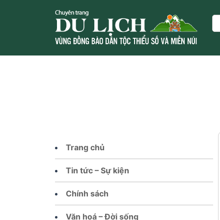
Skip
to
Se
content
Trang chủ
Tin tức – Sự kiện
Chính sách
Văn hoá – Đời sống