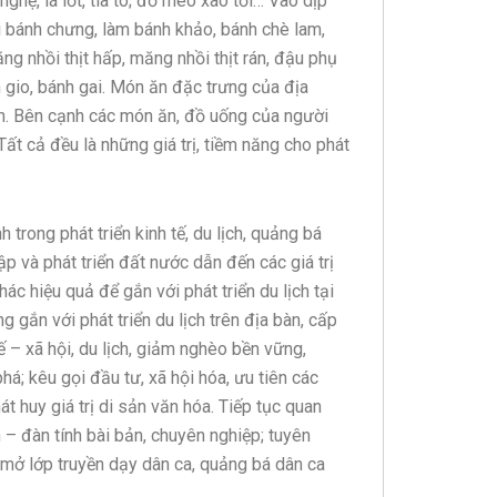
 nghệ, lá lốt, tía tô; đỗ mèo xào tỏi… Vào dịp
ói bánh chưng, làm bánh khảo, bánh chè lam,
ng nhồi thịt hấp, măng nhồi thịt rán, đậu phụ
h gio, bánh gai. Món ăn đặc trưng của địa
ờn. Bên cạnh các món ăn, đồ uống của người
ất cả đều là những giá trị, tiềm năng cho phát
trong phát triển kinh tế, du lịch, quảng bá
p và phát triển đất nước dẫn đến các giá trị
ác hiệu quả để gắn với phát triển du lịch tại
g gắn với phát triển du lịch trên địa bàn, cấp
tế – xã hội, du lịch, giảm nghèo bền vững,
há; kêu gọi đầu tư, xã hội hóa, ưu tiên các
t huy giá trị di sản văn hóa. Tiếp tục quan
 – đàn tính bài bản, chuyên nghiệp; tuyên
; mở lớp truyền dạy dân ca, quảng bá dân ca