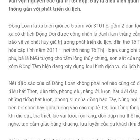
vẫn vẹn nguyên các giá trị tốt đẹp. Đây là điều kiện quan 
thống gắn với phát triển du lịch.
Đồng Loan là xã biên giới có 5 xóm với 310 hộ, gồm 2 dân tộ
xã có di tích Động Dơi được công nhận là danh lam thắng c
bảo vệ và phát huy giá trị trong phát triển du lịch; đền thờ T
hóa cấp tỉnh năm 2011 – nơi thờ nàng Tô Thị Hoạn, cung phi 
phu, bà là biểu tượng cho tấm lòng thủy chung, son sắt của 
xóm Đồng Tâm hiện đang xây dựng loại hình dịch vụ du lịch 
Nét đặc sắc của xã Đồng Loan không phải nơi nào cũng có đư
điệu hát Then, đàn tính, phong slư, nàng ới, lượn, hát đối 
những tiếng hát lượn, phong slư của đồng bào Tày, Nùng nơi
bên bờ sông hay giữa ruộng vào các dịp lễ, tết, hội Lồng tồng
khi dìu dặt, tha thiết, lúc vui tươi, rộn ràng, dồn dập như thể 
nghe, tạo cảm giác bâng khuâng, lưu luyến của du khách khi 