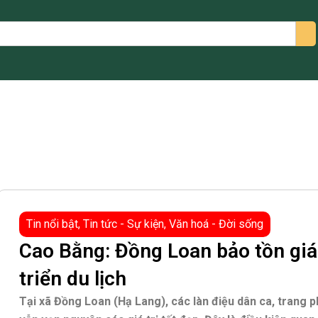
arch
Tin nổi bật
,
Tin tức - Sự kiện
,
Văn hoá - Đời sống
Cao Bằng: Đồng Loan bảo tồn giá 
triển du lịch
Tại xã Đồng Loan (Hạ Lang), các làn điệu dân ca, trang 