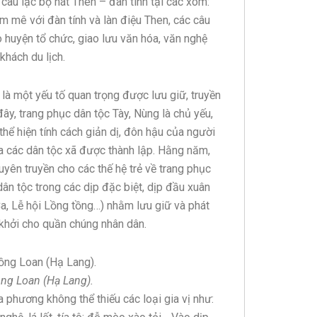
 câu lạc bộ hát Then – đàn tính tại các xóm:
 mê với đàn tính và làn điệu Then, các câu
o huyện tổ chức, giao lưu văn hóa, văn nghệ
khách du lịch.
 là một yếu tố quan trọng được lưu giữ, truyền
y, trang phục dân tộc Tày, Nùng là chủ yếu,
thể hiện tính cách giản dị, đôn hậu của người
 ca các dân tộc xã được thành lập. Hằng năm,
yên truyền cho các thế hệ trẻ về trang phục
ân tộc trong các dịp đặc biệt, dịp đầu xuân
a, Lễ hội Lồng tồng…) nhằm lưu giữ và phát
n khởi cho quần chúng nhân dân.
ồng Loan (Hạ Lang).
 phương không thể thiếu các loại gia vị như: