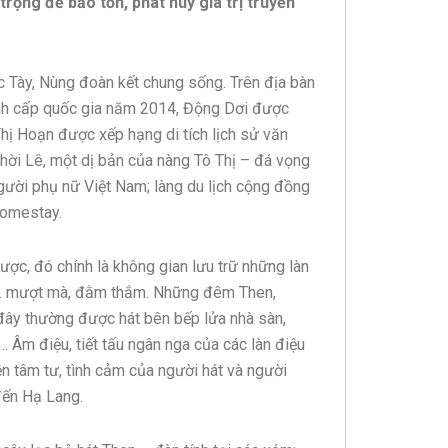
trọng để bảo tồn, phát huy giá trị truyền
c Tày, Nùng đoàn kết chung sống. Trên địa bàn
ảnh cấp quốc gia năm 2014, Động Dơi được
ô Thị Hoạn được xếp hạng di tích lịch sử văn
thời Lê, một dị bản của nàng Tô Thị – đá vọng
người phụ nữ Việt Nam; làng du lịch cộng đồng
homestay.
ợc, đó chính là không gian lưu trữ những làn
đáp… mượt mà, đằm thắm. Những đêm Then,
 đây thường được hát bên bếp lửa nhà sàn,
… Âm điệu, tiết tấu ngân nga của các làn điệu
hiện tâm tư, tình cảm của người hát và người
đến Hạ Lang.