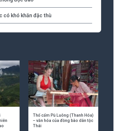
c có khó khăn đặc thù
i
Thổ cẩm Pù Luông (Thanh Hóa)
hiên
– văn hóa của đồng bào dân tộc
ao
Thái