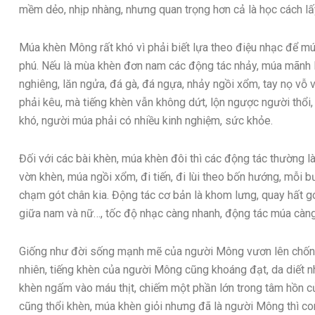
mềm dẻo, nhịp nhàng, nhưng quan trọng hơn cả là học cách lấy
Múa khèn Mông rất khó vì phải biết lựa theo điệu nhạc để m
phú. Nếu là mùa khèn đơn nam các động tác nhảy, múa mãnh l
nghiêng, lăn ngửa, đá gà, đá ngựa, nhảy ngồi xổm, tay nọ vỗ v
phải kêu, mà tiếng khèn vẫn không dứt, lộn ngược người thổi,
khó, người múa phải có nhiều kinh nghiệm, sức khỏe.
Đối với các bài khèn, múa khèn đôi thì các động tác thường là
vờn khèn, múa ngồi xổm, đi tiến, đi lùi theo bốn hướng, mỗi b
chạm gót chân kia. Động tác cơ bản là khom lưng, quay hất gó
giữa nam và nữ…, tốc độ nhạc càng nhanh, động tác múa càng
Giống như đời sống mạnh mẽ của người Mông vươn lên chống c
nhiên, tiếng khèn của người Mông cũng khoáng đạt, da diết 
khèn ngấm vào máu thịt, chiếm một phần lớn trong tâm hồn
cũng thổi khèn, múa khèn giỏi nhưng đã là người Mông thì con 