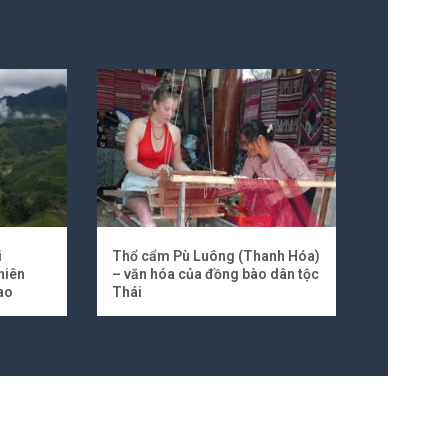
i
Thổ cẩm Pù Luông (Thanh Hóa)
hiên
– văn hóa của đồng bào dân tộc
ao
Thái