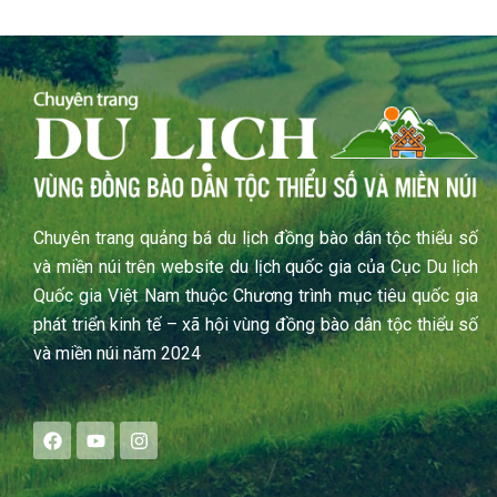
Chuyên trang quảng bá du lịch đồng bào dân tộc thiểu số
và miền núi trên website du lịch quốc gia của Cục Du lịch
Quốc gia Việt Nam thuộc Chương trình mục tiêu quốc gia
phát triển kinh tế – xã hội vùng đồng bào dân tộc thiểu số
và miền núi năm 2024
F
Y
I
a
o
n
c
u
s
e
t
t