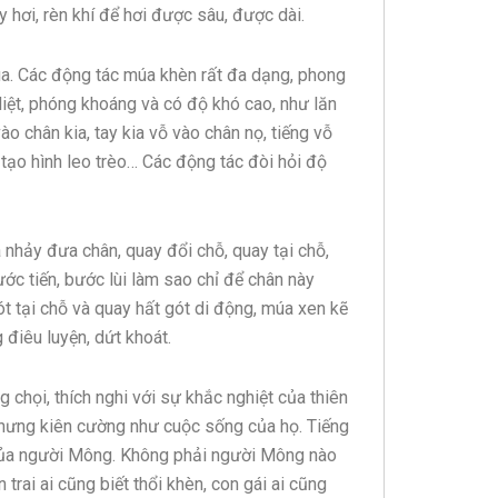
 hơi, rèn khí để hơi được sâu, được dài.
úa. Các động tác múa khèn rất đa dạng, phong
iệt, phóng khoáng và có độ khó cao, như lăn
ào chân kia, tay kia vỗ vào chân nọ, tiếng vỗ
 tạo hình leo trèo… Các động tác đòi hỏi độ
 nhảy đưa chân, quay đổi chỗ, quay tại chỗ,
ước tiến, bước lùi làm sao chỉ để chân này
t tại chỗ và quay hất gót di động, múa xen kẽ
 điêu luyện, dứt khoát.
họi, thích nghi với sự khắc nghiệt của thiên
nhưng kiên cường như cuộc sống của họ. Tiếng
 của người Mông. Không phải người Mông nào
trai ai cũng biết thổi khèn, con gái ai cũng