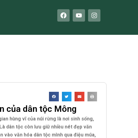
F
Y
I
a
o
n
c
u
s
e
t
t
b
u
a
o
b
g
o
e
r
k
a
m
n của dân tộc Mông
ian hùng vĩ của núi rừng là nơi sinh sống,
L
à dân tộc còn lưu giữ nhiều nét đẹp văn
ồn vào văn hóa dân tộc mình qua điệu múa,