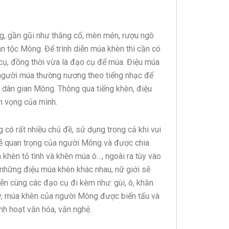
g, gần gũi như thắng cố, mèn mén, rượu ngô
n tộc Mông. Để trình diễn múa khèn thì cần có
cụ, đồng thời vừa là đạo cụ để múa. Điệu múa
gười múa thường nương theo tiếng nhạc để
 dân gian Mông. Thông qua tiếng khèn, điệu
n vọng của mình.
có rất nhiều chủ đề, sử dụng trong cả khi vui
lễ quan trọng của người Mông và được chia
khèn tỏ tình và khèn múa ô…, ngoài ra tùy vào
những điệu múa khèn khác nhau, nữ giới sẽ
iễn cùng các đạo cụ đi kèm như: gùi, ô, khăn
y, múa khèn của người Mông được biến tấu và
nh hoạt văn hóa, văn nghệ.