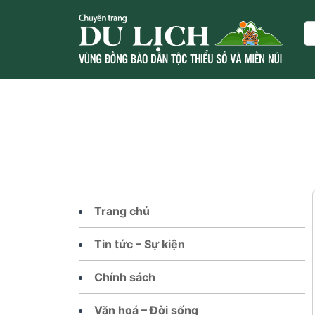
Skip
to
Se
content
Trang chủ
Tin tức – Sự kiện
Chính sách
Văn hoá – Đời sống