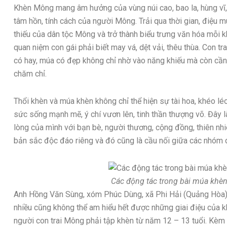
Khèn Mông mang âm hưởng của vùng núi cao, bao la, hùng vĩ, 
tâm hồn, tính cách của người Mông. Trải qua thời gian, điệu 
thiếu của dân tộc Mông và trở thành biểu trưng văn hóa mỗi 
quan niệm con gái phải biết may vá, dệt vải, thêu thùa. Con tr
có hay, múa có đẹp không chỉ nhờ vào năng khiếu mà còn cần
chăm chỉ.
Thổi khèn và múa khèn không chỉ thể hiện sự tài hoa, khéo l
sức sống mạnh mẽ, ý chí vươn lên, tinh thần thượng võ. Đây 
lòng của mình với bạn bè, người thương, cộng đồng, thiên nhiên
bản sắc độc đáo riêng và đó cũng là cầu nối giữa các nhóm 
Các động tác trong bài múa khè
Anh Hồng Văn Sùng, xóm Phúc Dùng, xã Phi Hải (Quảng Hòa) 
nhiều cũng không thể am hiểu hết được những giai điệu của kh
người con trai Mông phải tập khèn từ năm 12 – 13 tuổi. Kèm t