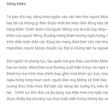
tiếng khèn.
Từ bao đời nay, tiếng khèn ngấm sâu vào tâm hồn người Môn
hay tất cả những gì thân thuộc nhất khi nhắc đến đồng bào dâ
tiếng khèn. Chiếc khèn của người Mông vừa là một loại nhạc 
khèn của người Mông thường mang thiên hướng ngẫu hứng, n
trình diễn, biểu diễn các động tác mang đậm bản sắc văn hóa
múa khèn, người Mông chuyển tải, thổ lộ những tâm tư nguyệ
Bắt nguồn từ phong tục, tập quán mà giai điệu của khèn Mông 
hay lúc buồn. Múa khèn xưa thường xuất hiện trong các nghi 
thành ba loại hình múa chính, bao gồm múa khèn gọi bạn, múa 
ngẫu hứng từng hoạt cảnh, người đàn ông Mông sẽ trình bày 
nương theo điệu nhạc thể hiện các động tác tương trợ, biểu d
tay… Chính sự độc đáo và đa dạng của điệu múa mà ngày na
được nhiều địa phương lựa chọn biểu diễn trong những dịp si