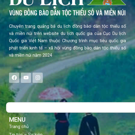
Chuyên trang quảng bá du lịch đồng bào dân tộc thiểu số
và miền núi trên website du lịch quốc gia của Cục Du lịch
Quốc gia Việt Nam thuộc Chương trình mục tiêu quốc gia
phát triển kinh tế – xã hội vùng đồng bào dân tộc thiểu số
và miền núi năm 2024
F
Y
I
a
o
n
c
u
s
e
t
t
b
u
a
o
b
g
Search
o
e
r
k
a
m
MENU
Trang chủ
Tin tức – Sự kiện