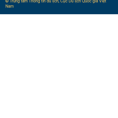
© Trung tâm Thông tin du lịch​, Cục Du lịch Quốc gia Việt
Nam