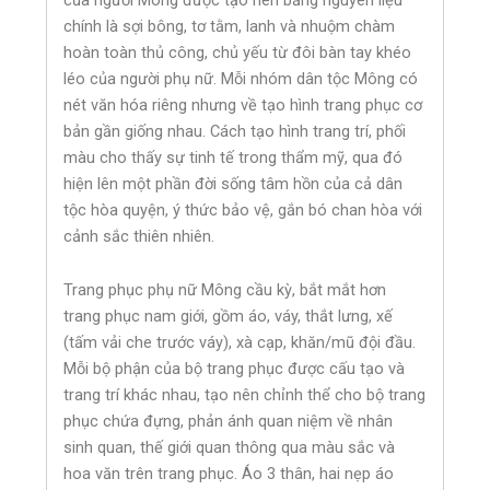
chính là sợi bông, tơ tằm, lanh và nhuộm chàm
hoàn toàn thủ công, chủ yếu từ đôi bàn tay khéo
léo của người phụ nữ. Mỗi nhóm dân tộc Mông có
nét văn hóa riêng nhưng về tạo hình trang phục cơ
bản gần giống nhau. Cách tạo hình trang trí, phối
màu cho thấy sự tinh tế trong thẩm mỹ, qua đó
hiện lên một phần đời sống tâm hồn của cả dân
tộc hòa quyện, ý thức bảo vệ, gắn bó chan hòa với
cảnh sắc thiên nhiên.
Trang phục phụ nữ Mông cầu kỳ, bắt mắt hơn
trang phục nam giới, gồm áo, váy, thắt lưng, xế
(tấm vải che trước váy), xà cạp, khăn/mũ đội đầu.
Mỗi bộ phận của bộ trang phục được cấu tạo và
trang trí khác nhau, tạo nên chỉnh thể cho bộ trang
phục chứa đựng, phản ánh quan niệm về nhân
sinh quan, thế giới quan thông qua màu sắc và
hoa văn trên trang phục. Áo 3 thân, hai nẹp áo