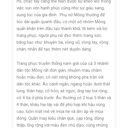
mỉ, chắc tay càng thể hiện được sự khéo léo trong
việc vun vén hạnh phúc cũng như sự giàu sang,
sung túc của gia đình. Phụ nữ Mông thường để
tóc dài quấn quanh đầu, có một số nhóm Mông
quấn khăn trên đầu tạo thành khối. Đi kèm với bộ
trang phục, người phụ nữ đeo thêm trang sức
bằng bạc như: khuyên tai, vòng vổ, vòng tay, vòng
chân, nhẫn để tạo thêm nét duyên dáng.
Trang phục truyền thống nam giới của cả 3 nhánh
dân tộc Mông rất đơn giản, nhuộm màu chàm
hoặc màu đen, có nét riêng không pha trộn với
dân tộc khác. Áo cánh ngắn, ngang hoặc dưới thắt
lưng, thân hẹp, cổ tròn, xẻ ngực, ống tay hơi rộng,
có 4 túi ở phía trước. Áo thường có 2 loại 5 thân và
4 thân, khâu hai lớp vải để phù hợp khí hậu vùng
cao, luôn mát mẻ về mùa hè và ấm áp về mùa
đông. Quần may kiểu chân què, cạp rộng, đũng
thấp, ống rộng với màu đen chủ đạo, cùng những