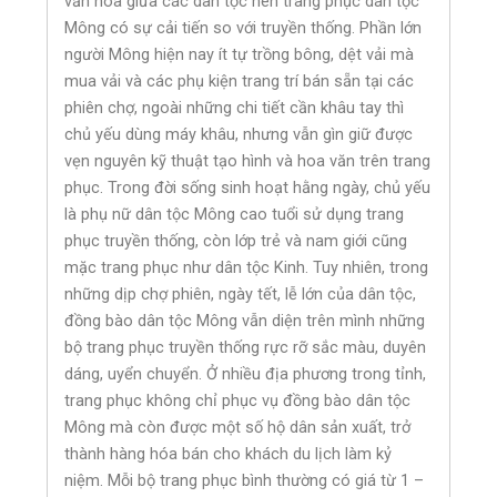
văn hóa giữa các dân tộc nên trang phục dân tộc
Mông có sự cải tiến so với truyền thống. Phần lớn
người Mông hiện nay ít tự trồng bông, dệt vải mà
mua vải và các phụ kiện trang trí bán sẵn tại các
phiên chợ, ngoài những chi tiết cần khâu tay thì
chủ yếu dùng máy khâu, nhưng vẫn gìn giữ được
vẹn nguyên kỹ thuật tạo hình và hoa văn trên trang
phục. Trong đời sống sinh hoạt hằng ngày, chủ yếu
là phụ nữ dân tộc Mông cao tuổi sử dụng trang
phục truyền thống, còn lớp trẻ và nam giới cũng
mặc trang phục như dân tộc Kinh. Tuy nhiên, trong
những dịp chợ phiên, ngày tết, lễ lớn của dân tộc,
đồng bào dân tộc Mông vẫn diện trên mình những
bộ trang phục truyền thống rực rỡ sắc màu, duyên
dáng, uyển chuyển. Ở nhiều địa phương trong tỉnh,
trang phục không chỉ phục vụ đồng bào dân tộc
Mông mà còn được một số hộ dân sản xuất, trở
thành hàng hóa bán cho khách du lịch làm kỷ
niệm. Mỗi bộ trang phục bình thường có giá từ 1 –