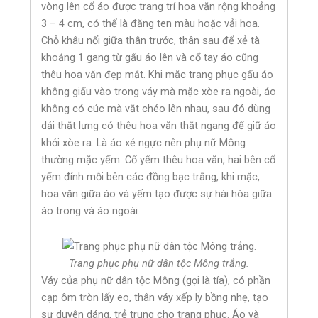
vòng lên cổ áo được trang trí hoa văn rộng khoảng
3 – 4 cm, có thể là đăng ten màu hoặc vải hoa.
Chỗ khâu nối giữa thân trước, thân sau để xẻ tà
khoảng 1 gang từ gấu áo lên và cổ tay áo cũng
thêu hoa văn đẹp mắt. Khi mặc trang phục gấu áo
không giấu vào trong váy mà mặc xòe ra ngoài, áo
không có cúc mà vắt chéo lên nhau, sau đó dùng
dải thắt lưng có thêu hoa văn thắt ngang để giữ áo
khỏi xòe ra. Là áo xẻ ngực nên phụ nữ Mông
thường mặc yếm. Cổ yếm thêu hoa văn, hai bên cổ
yếm đính mỗi bên các đồng bạc trắng, khi mặc,
hoa văn giữa áo và yếm tạo được sự hài hòa giữa
áo trong và áo ngoài.
Trang phục phụ nữ dân tộc Mông trắng.
Váy của phụ nữ dân tộc Mông (gọi là tía), có phần
cạp ôm tròn lấy eo, thân váy xếp ly bồng nhẹ, tạo
sự duyên dáng, trẻ trung cho trang phục. Áo và