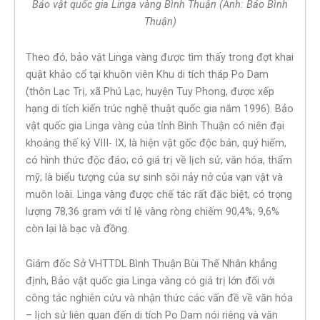
Bảo vật quốc gia Linga vàng Bình Thuận (Ảnh: Báo Bình
Thuận)
Theo đó, bảo vật Linga vàng được tìm thấy trong đợt khai
quật khảo cổ tại khuôn viên Khu di tích tháp Po Dam
(thôn Lạc Trị, xã Phú Lạc, huyện Tuy Phong, được xếp
hạng di tích kiến trúc nghệ thuật quốc gia năm 1996). Bảo
vật quốc gia Linga vàng của tỉnh Bình Thuận có niên đại
khoảng thế kỷ VIII- IX, là hiện vật gốc độc bản, quý hiếm,
có hình thức độc đáo; có giá trị về lịch sử, văn hóa, thẩm
mỹ; là biểu tượng của sự sinh sôi nảy nở của vạn vật và
muôn loài. Linga vàng được chế tác rất đặc biệt, có trọng
lượng 78,36 gram với tỉ lệ vàng ròng chiếm 90,4%; 9,6%
còn lại là bạc và đồng.
Giám đốc Sở VHTTDL Bình Thuận Bùi Thế Nhân khẳng
định, Bảo vật quốc gia Linga vàng có giá trị lớn đối với
công tác nghiên cứu và nhận thức các vấn đề về văn hóa
– lịch sử liên quan đến di tích Po Dam nói riêng và văn