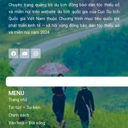
Chuyên trang quảng bá du lịch đồng bào dân tộc thiểu số
và miền núi trên website du lịch quốc gia của Cục Du lịch
Quốc gia Việt Nam thuộc Chương trình mục tiêu quốc gia
phát triển kinh tế – xã hội vùng đồng bào dân tộc thiểu số
và miền núi năm 2024
F
Y
I
a
o
n
c
u
s
e
t
t
b
u
a
o
b
g
Search
o
e
r
k
a
m
MENU
Trang chủ
Tin tức – Sự kiện
Chính sách
Văn hoá – Đời sống