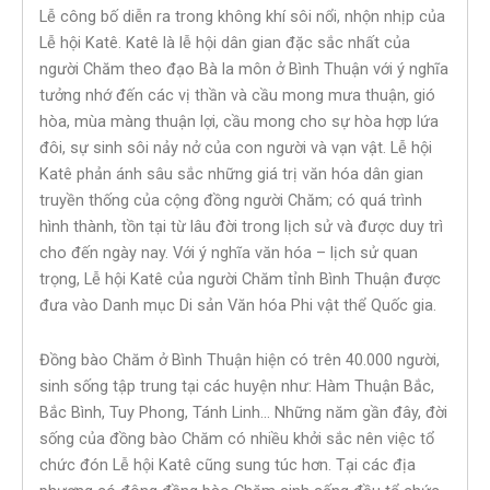
Lễ công bố diễn ra trong không khí sôi nổi, nhộn nhịp của
Lễ hội Katê. Katê là lễ hội dân gian đặc sắc nhất của
người Chăm theo đạo Bà la môn ở Bình Thuận với ý nghĩa
tưởng nhớ đến các vị thần và cầu mong mưa thuận, gió
hòa, mùa màng thuận lợi, cầu mong cho sự hòa hợp lứa
đôi, sự sinh sôi nảy nở của con người và vạn vật. Lễ hội
Katê phản ánh sâu sắc những giá trị văn hóa dân gian
truyền thống của cộng đồng người Chăm; có quá trình
hình thành, tồn tại từ lâu đời trong lịch sử và được duy trì
cho đến ngày nay. Với ý nghĩa văn hóa – lịch sử quan
trọng, Lễ hội Katê của người Chăm tỉnh Bình Thuận được
đưa vào Danh mục Di sản Văn hóa Phi vật thể Quốc gia.
Đồng bào Chăm ở Bình Thuận hiện có trên 40.000 người,
sinh sống tập trung tại các huyện như: Hàm Thuận Bắc,
Bắc Bình, Tuy Phong, Tánh Linh… Những năm gần đây, đời
sống của đồng bào Chăm có nhiều khởi sắc nên việc tổ
chức đón Lễ hội Katê cũng sung túc hơn. Tại các địa