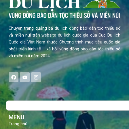
Chuyên trang quảng bá du lịch đồng bào dân tộc thiểu số
và miền núi trên website du lịch quốc gia của Cục Du lịch
Quốc gia Việt Nam thuộc Chương trình mục tiêu quốc gia
phát triển kinh tế – xã hội vùng đồng bào dân tộc thiểu số
và miền núi năm 2024
F
Y
I
a
o
n
c
u
s
e
t
t
b
u
a
o
b
g
Search
o
e
r
k
a
m
MENU
Trang chủ