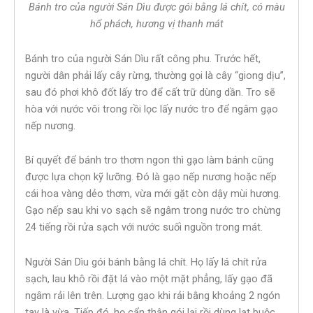
Bánh tro của người Sán Dìu được gói bằng lá chít, có màu
hổ phách, hương vị thanh mát
Bánh tro của người Sán Dìu rất công phu. Trước hết,
người dân phải lấy cây rừng, thường gọi là cây “giong dịu”,
sau đó phơi khô đốt lấy tro để cất trữ dùng dần. Tro sẽ
hòa với nước vôi trong rồi lọc lấy nước tro để ngâm gạo
nếp nương.
Bí quyết để bánh tro thơm ngon thì gạo làm bánh cũng
được lựa chọn kỹ lưỡng. Đó là gạo nếp nương hoặc nếp
cái hoa vàng dẻo thơm, vừa mới gặt còn dậy mùi hương.
Gạo nếp sau khi vo sạch sẽ ngâm trong nước tro chừng
24 tiếng rồi rửa sạch với nước suối nguồn trong mát.
Người Sán Dìu gói bánh bằng lá chít. Họ lấy lá chít rửa
sạch, lau khô rồi đặt lá vào một mặt phẳng, lấy gạo đã
ngâm rải lên trên. Lượng gạo khi rải bằng khoảng 2 ngón
tay là vừa. Tiếp đó, họ cẩn thận gói lại rồi dùng lạt buộc