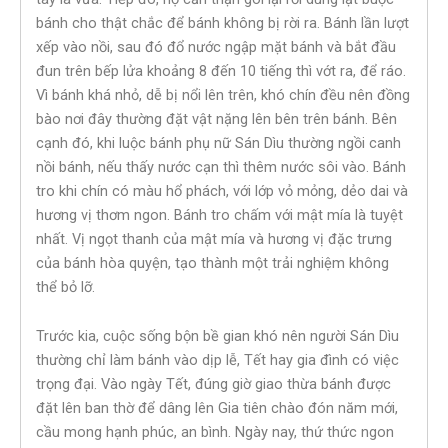
bánh cho thật chắc để bánh không bị rời ra. Bánh lần lượt
xếp vào nồi, sau đó đổ nước ngập mặt bánh và bắt đầu
đun trên bếp lửa khoảng 8 đến 10 tiếng thì vớt ra, để ráo.
Vì bánh khá nhỏ, dễ bị nổi lên trên, khó chín đều nên đồng
bào nơi đây thường đặt vật nặng lên bên trên bánh. Bên
cạnh đó, khi luộc bánh phụ nữ Sán Dìu thường ngồi canh
nồi bánh, nếu thấy nước cạn thì thêm nước sôi vào. Bánh
tro khi chín có màu hổ phách, với lớp vỏ mỏng, dẻo dai và
hương vị thơm ngon. Bánh tro chấm với mật mía là tuyệt
nhất. Vị ngọt thanh của mật mía và hương vị đặc trưng
của bánh hòa quyện, tạo thành một trải nghiệm không
thể bỏ lỡ.
Trước kia, cuộc sống bộn bề gian khó nên người Sán Dìu
thường chỉ làm bánh vào dịp lễ, Tết hay gia đình có việc
trọng đại. Vào ngày Tết, đúng giờ giao thừa bánh được
đặt lên ban thờ để dâng lên Gia tiên chào đón năm mới,
cầu mong hạnh phúc, an bình. Ngày nay, thứ thức ngon