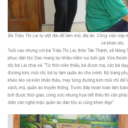
Bà Triệu Thị Lai tự dệt đai để làm mũ, đai áo. Công việc này m
và khéo léo.
Tuổi cao nhưng với bà Triệu Thị Lai, thôn Tân Thành, xã Nông
phục dân tộc Dao mang lại nhiều niềm vui tuổi già. Vừa thoăn
dở, bà Lai chia sẻ: “Từ thời niên thiếu, bà được mẹ, các bà dạ
đường kim, mũi chỉ, bà tự làm quần áo cho mình. Bộ trang ph
khéo léo và kiên nhẫn thêu, may từng đường kim mũi chỉ để 
xách, mũ, quần áo truyền thống. Trước đây hoàn toàn làm bằ
bớt được thời gian, công sức nhưng họa tiết thêu thì vẫn phải 
diễn văn nghệ mặc quần áo dân tộc ai cũng khen đẹp”.