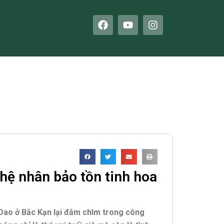
F
Y
I
a
o
n
c
u
s
e
t
t
b
u
a
o
b
g
o
e
r
k
a
m
hệ nhân bảo tồn tinh hoa
 Dao ở Bắc Kạn lại đắm chìm trong công