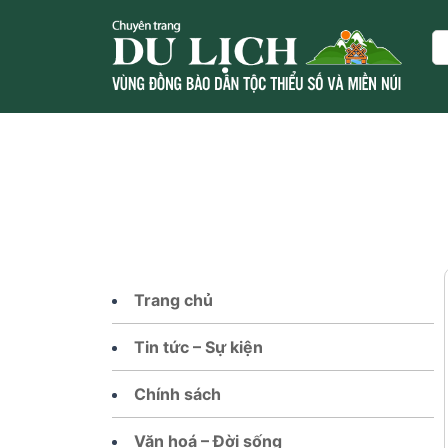
Skip
to
Se
content
Trang chủ
Tin tức – Sự kiện
Chính sách
Văn hoá – Đời sống