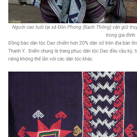
Người cao tuổi tại xã Đôn Phong (Bạch Thông) vẫn giữ tru
trong
gia đình.
Đồng bào dân tộc Dao chiếm hơn 20% dân số trên địa bàn tỉ
Thanh Y… Điểm chung là trang phục dân tộc Dao đều cầu kỳ, tin
riêng không thể lẫn với các dân tộc khác.