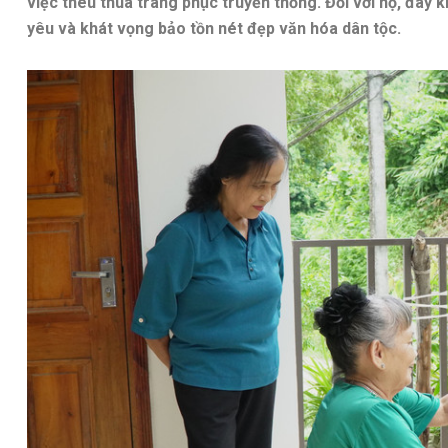
việc thêu thùa trang phục truyền thống. Đối với họ, đây kh
yêu và khát vọng bảo tồn nét đẹp văn hóa dân tộc.