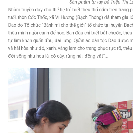
Sản phẩm tự tay bà Triệu Thị Lai
Nhằm truyền dạy cho thế hệ trẻ biết thêu thổ cẩm trên trang p
tuổi, thôn Cốc Thốc, xã Vi Hương (Bạch Thông) đã tham gia l
Dao do Tổ chức “Bánh mì cho thế giới” tổ chức tại huyện Bạch
thêu mình ngồi cạnh để học. Ban đầu chỉ biết bắt chước, thêu 
tự làm khăn quấn đầu, đai lưng. Quần áo dân tộc Dao được m
và hài hòa như đỏ, xanh, vàng làm cho trang phục rực rỡ, thêu
đời sống như hoa lá, cỏ cây, rừng núi, động vật”…