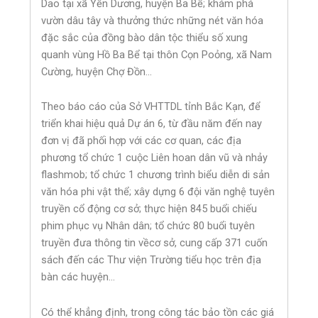
Dao tại xã Yến Dương, huyện Ba Bể; khám phá
vườn dâu tây và thưởng thức những nét văn hóa
đặc sắc của đồng bào dân tộc thiểu số xung
quanh vùng Hồ Ba Bể tại thôn Cọn Poỏng, xã Nam
Cường, huyện Chợ Đồn…
Theo báo cáo của Sở VHTTDL tỉnh Bắc Kạn, để
triển khai hiệu quả Dự án 6, từ đầu năm đến nay
đơn vị đã phối hợp với các cơ quan, các địa
phương tổ chức 1 cuộc Liên hoan dân vũ và nhảy
flashmob; tổ chức 1 chương trình biểu diễn di sản
văn hóa phi vật thể; xây dựng 6 đội văn nghệ tuyên
truyền cổ động cơ sở; thực hiện 845 buổi chiếu
phim phục vụ Nhân dân; tổ chức 80 buổi tuyên
truyền đưa thông tin vềcơ sở, cung cấp 371 cuốn
sách đến các Thư viện Trường tiểu học trên địa
bàn các huyện…
Có thể khẳng định, trong công tác bảo tồn các giá