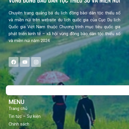
Chuyên trang quảng bá du lịch đồng bào dân tộc thiểu số
và miền núi trên website du lịch quốc gia của Cục Du lịch
Quốc gia Việt Nam thuộc Chương trình mục tiêu quốc gia
phát triển kinh tế – xã hội vùng đồng bào dân tộc thiểu số
và miền núi năm 2024
F
Y
I
a
o
n
c
u
s
e
t
t
b
u
a
o
b
g
Search
o
e
r
k
a
m
MENU
Trang chủ
Tin tức – Sự kiện
Chính sách