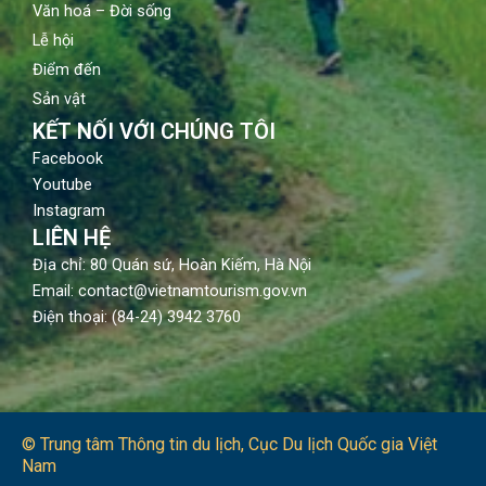
Văn hoá – Đời sống
Lễ hội
Điểm đến
Sản vật
KẾT NỐI VỚI CHÚNG TÔI
Facebook
Youtube
Instagram
LIÊN HỆ
Địa chỉ: 80 Quán sứ, Hoàn Kiếm, Hà Nội
Email: contact@vietnamtourism.gov.vn
Điện thoại: (84-24) 3942 3760
© Trung tâm Thông tin du lịch​, Cục Du lịch Quốc gia Việt
Nam