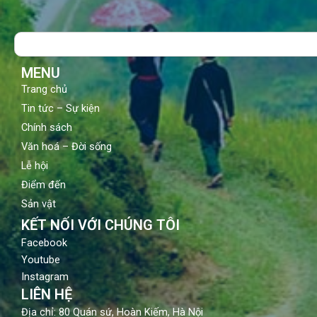
e
t
t
b
u
a
o
b
g
Search
o
e
r
k
a
m
MENU
Trang chủ
Tin tức – Sự kiện
Chính sách
Văn hoá – Đời sống
Lễ hội
Điểm đến
Sản vật
KẾT NỐI VỚI CHÚNG TÔI
Facebook
Youtube
Instagram
LIÊN HỆ
Địa chỉ: 80 Quán sứ, Hoàn Kiếm, Hà Nội