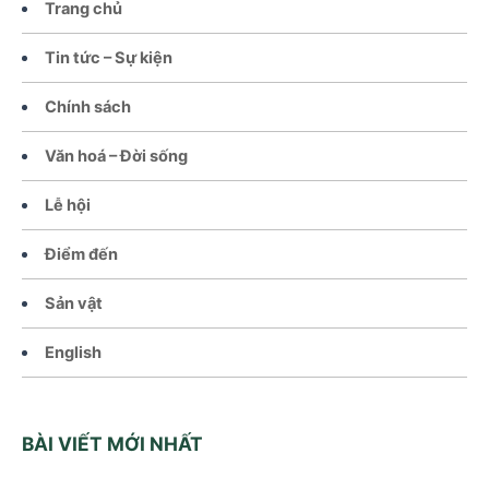
Trang chủ
Tin tức – Sự kiện
Chính sách
Văn hoá – Đời sống
Lễ hội
Điểm đến
Sản vật
English
BÀI VIẾT MỚI NHẤT