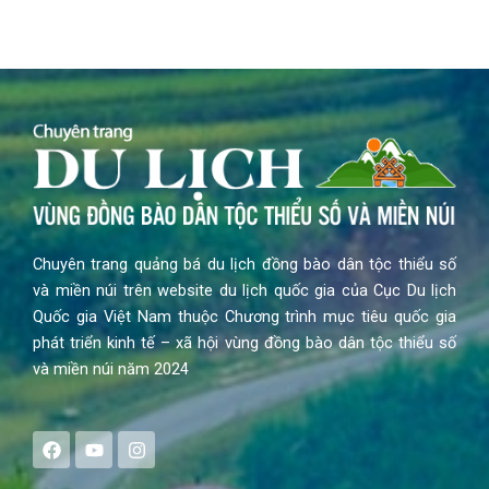
Chuyên trang quảng bá du lịch đồng bào dân tộc thiểu số
và miền núi trên website du lịch quốc gia của Cục Du lịch
Quốc gia Việt Nam thuộc Chương trình mục tiêu quốc gia
phát triển kinh tế – xã hội vùng đồng bào dân tộc thiểu số
và miền núi năm 2024
F
Y
I
a
o
n
c
u
s