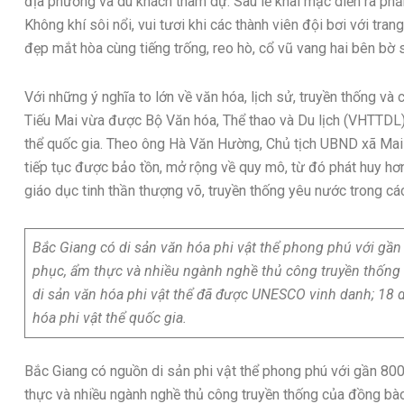
địa phương và du khách tham dự. Sau lễ khai mạc diễn ra phần
Không khí sôi nổi, vui tươi khi các thành viên đội bơi với tra
đẹp mắt hòa cùng tiếng trống, reo hò, cổ vũ vang hai bên bờ 
Với những ý nghĩa to lớn về văn hóa, lịch sử, truyền thống và 
Tiếu Mai vừa được Bộ Văn hóa, Thể thao và Du lịch (VHTTDL
thể quốc gia. Theo ông Hà Văn Hường, Chủ tịch UBND xã Mai Đ
tiếp tục được bảo tồn, mở rộng về quy mô, từ đó phát huy hơn
giáo dục tinh thần thượng võ, truyền thống yêu nước trong các
Bắc Giang có di sản văn hóa phi vật thể phong phú với gần 
phục, ẩm thực và nhiều ngành nghề thủ công truyền thống 
di sản văn hóa phi vật thể đã được UNESCO vinh danh; 18 
hóa phi vật thể quốc gia.
Bắc Giang có nguồn di sản phi vật thể phong phú với gần 800 
thực và nhiều ngành nghề thủ công truyền thống của đồng bào