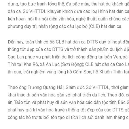
dựng, tạo bức tranh tổng thể, đa sắc màu, thu hút du khách g
dân ca, Sở VHTTDL khuyến khích đưa các loại hình hát dân ca 
liên hoan, hội thi, hội diễn văn hóa, nghệ thuật quần chúng cá
phương duy trì, nhân rộng các câu lạc bộ (CLB) hát dân ca.
Đến nay, toàn tỉnh có 55 CLB hát dân ca DTTS duy trì hoạt độ
thống tốt đẹp của các DTTS và trở thành sản phẩm du lịch đặ
Cao Lan phục vụ phát triển du lịch cộng đồng tại bản Ven, x
Tính tại Khe Rỗ, xã An Lạc (Sơn Động); CLB hát dân ca Cao La
ăn quả, trải nghiệm vùng lòng hồ Cấm Sơn, hồ Khuôn Thần t
Theo ông Trương Quang Hải, Giám đốc Sở VHTTDL, thời gian tớ
khai thác di sản văn hóa gắn với phát triển du lịch. Theo đó, 
án “Bảo tồn và phát huy di sản văn hóa các dân tộc tỉnh Bắc 
phát huy giá trị văn hóa truyền thống tốt đẹp của các DTTS gắn
công tác hỗ trợ tu bổ, tôn tạo di tích lịch sử, danh lam thắng 