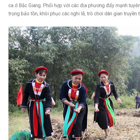
ca ở Bắc Giang. Phối hợp với các địa phương đẩy mạnh tuyên t
trọng bảo tồn, khôi phục các nghi lễ, trò chơi dân gian truyền