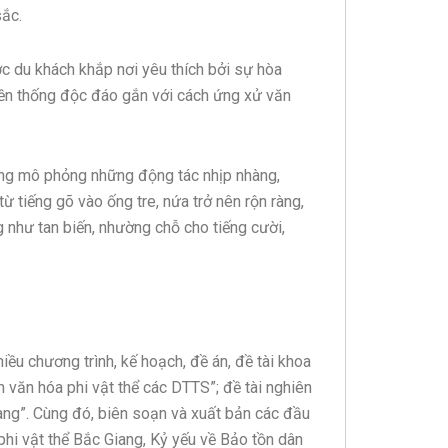
sắc.
c du khách khắp nơi yêu thích bởi sự hòa
uyền thống độc đáo gắn với cách ứng xử văn
ng mô phỏng những động tác nhịp nhàng,
ừ tiếng gõ vào ống tre, nứa trở nên rộn ràng,
như tan biến, nhường chỗ cho tiếng cười,
u chương trình, kế hoạch, đề án, đề tài khoa
n văn hóa phi vật thể các DTTS”; đề tài nghiên
iang”. Cùng đó, biên soạn và xuất bản các đầu
 phi vật thể Bắc Giang, Kỷ yếu về Bảo tồn dân