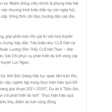
ần xa. Nhằm động viên, khích lệ phong trào hát
vào chương trình biểu diễn tại các ngày hội,
c cấp. Đồng thời, chỉ đạo, hướng dẫn các địa
ng, góp phần bảo tồn giá trị văn hóa truyền
c trưng, hấp dẫn. Tiêu biểu như: CLB Dân ca
ã Xuân Lương (Yên Thế); CLB hát Then – đàn
n, Sán Chí phục vụ phát triển du lịch vùng cây
ại huyện Lục Ngạn…
i, tỉnh Bắc Giang tiếp tục quan tâm bảo tồn,
các cấp, ngành tập trung thực hiện hiệu quả Đề
Giang giai đoạn 2021-2030”; Dự án 6 “Bảo tồn,
 với phát triển du lịch”. Thực hiện hiệu quả
cảnh; khu, điểm du lịch cộng đồng.