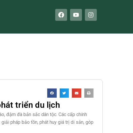
F
Y
I
a
o
n
c
u
s
e
t
t
b
u
a
o
b
g
o
e
r
k
a
m
hát triển du lịch
đáo, đậm đà bản sắc dân tộc. Các cấp chính
giải pháp bảo tồn, phát huy giá trị di sản, góp