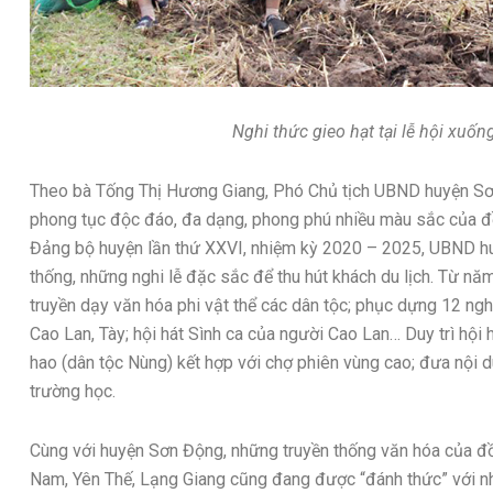
Nghi thức gieo hạt tại lễ hội xuố
Theo bà Tống Thị Hương Giang, Phó Chủ tịch UBND huyện Sơn
phong tục độc đáo, đa dạng, phong phú nhiều màu sắc của đ
Đảng bộ huyện lần thứ XXVI, nhiệm kỳ 2020 – 2025, UBND hu
thống, những nghi lễ đặc sắc để thu hút khách du lịch. Từ n
truyền dạy văn hóa phi vật thể các dân tộc; phục dựng 12 ngh
Cao Lan, Tày; hội hát Sình ca của người Cao Lan… Duy trì hội 
hao (dân tộc Nùng) kết hợp với chợ phiên vùng cao; đưa nội d
trường học.
Cùng với huyện Sơn Động, những truyền thống văn hóa của đ
Nam, Yên Thế, Lạng Giang cũng đang được “đánh thức” với nh