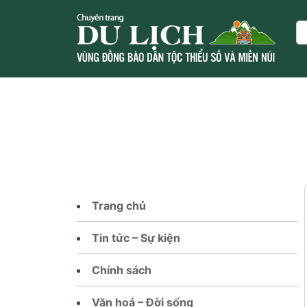
Skip
to
Se
content
Trang chủ
Tin tức – Sự kiện
Chính sách
Văn hoá – Đời sống