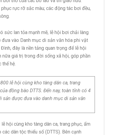
 bơi thờ của các bô lão và thi giao hữu.
ng phục rực rỡ sắc màu; các động tác bơi đều,
sông.
có sức lan tỏa mạnh mẽ, lễ hội bơi chải làng
) đưa vào Danh mục di sản văn hóa phi vật
ình, đây là nền tảng quan trọng để lễ hội
 nữa giá trị trong đời sống xã hội, góp phần
 thế hệ.
800 lễ hội cùng kho tàng dân ca, trang
của đồng bào DTTS. Đến nay, toàn tỉnh có 4
di sản được đưa vào danh mục di sản văn
lễ hội cùng kho tàng dân ca, trang phục, ẩm
 các dân tộc thiểu số (DTTS). Bên cạnh