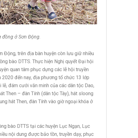
ng đồng ở Sơn Động.
 Động, trên địa bàn huyện còn lưu giữ nhiều
ồng bào DTTS. Thực hiện Nghị quyết Đại hội
yện quan tâm phục dựng các lễ hội truyền
ăm 2020 đến nay, địa phương tổ chức 13 lớp
i lễ, đám cưới văn minh của các dân tộc Dao,
hát Then – đàn Tính (dân tộc Tày), hát sloong
ung hát Then, đàn Tính vào giờ ngoại khóa ở
ồng bào DTTS tại các huyện Lục Ngạn, Lục
iều nội dung được bảo tồn, truyền dạy, phục