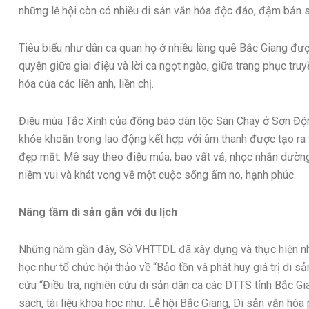
những lễ hội còn có nhiều di sản văn hóa độc đáo, đậm bản 
Tiêu biểu như dân ca quan họ ở nhiều làng quê Bắc Giang đượ
quyện giữa giai điệu và lời ca ngọt ngào, giữa trang phục tr
hóa của các liền anh, liền chị.
Điệu múa Tắc Xình của đồng bào dân tộc Sán Chay ở Sơn Độ
khỏe khoắn trong lao động kết hợp với âm thanh được tạo ra t
đẹp mắt. Mê say theo điệu múa, bao vất vả, nhọc nhằn dường 
niềm vui và khát vọng về một cuộc sống ấm no, hạnh phúc.
Nâng tầm di sản gắn với du lịch
Những năm gần đây, Sở VHTTDL đã xây dựng và thực hiện nhiề
học như tổ chức hội thảo về “Bảo tồn và phát huy giá trị di sả
cứu “Điều tra, nghiên cứu di sản dân ca các DTTS tỉnh Bắc G
sách, tài liệu khoa học như: Lễ hội Bắc Giang, Di sản văn hóa