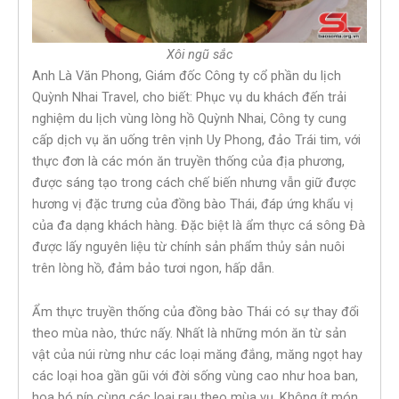
Xôi ngũ sắc
Anh Là Văn Phong, Giám đốc Công ty cổ phần du lịch
Quỳnh Nhai Travel, cho biết: Phục vụ du khách đến trải
nghiệm du lịch vùng lòng hồ Quỳnh Nhai, Công ty cung
cấp dịch vụ ăn uống trên vịnh Uy Phong, đảo Trái tim, với
thực đơn là các món ăn truyền thống của địa phương,
được sáng tạo trong cách chế biến nhưng vẫn giữ được
hương vị đặc trưng của đồng bào Thái, đáp ứng khẩu vị
của đa dạng khách hàng. Đặc biệt là ẩm thực cá sông Đà
được lấy nguyên liệu từ chính sản phẩm thủy sản nuôi
trên lòng hồ, đảm bảo tươi ngon, hấp dẫn.
Ẩm thực truyền thống của đồng bào Thái có sự thay đổi
theo mùa nào, thức nấy. Nhất là những món ăn từ sản
vật của núi rừng như các loại măng đắng, măng ngọt hay
các loại hoa gần gũi với đời sống vùng cao như hoa ban,
hoa bó píp cùng các loại rau theo mùa vụ. Không ít món