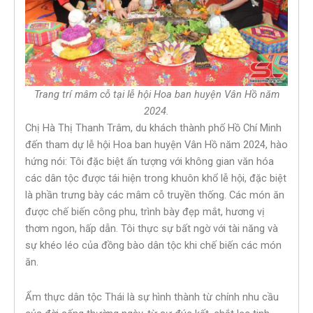
Trang trí mâm cỗ tại lễ hội Hoa ban huyện Vân Hồ năm
2024.
Chị Hà Thị Thanh Trâm, du khách thành phố Hồ Chí Minh
đến tham dự lễ hội Hoa ban huyện Vân Hồ năm 2024, hào
hứng nói: Tôi đặc biệt ấn tượng với không gian văn hóa
các dân tộc được tái hiện trong khuôn khổ lễ hội, đặc biệt
là phần trưng bày các mâm cỗ truyền thống. Các món ăn
được chế biến công phu, trình bày đẹp mắt, hương vị
thơm ngon, hấp dẫn. Tôi thực sự bất ngờ với tài năng và
sự khéo léo của đồng bào dân tộc khi chế biến các món
ăn.
Ẩm thực dân tộc Thái là sự hình thành từ chính nhu cầu