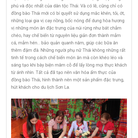
phú và độc nhất của dân tộc Thái. Và có lẽ, cũng chỉ có
đồng bào Thái mới có bí quyết sử dụng mắc khén, tỏi, ớt,
những loại gia vị cay nồng, bốc nóng để dung hòa hương
vị những món ăn đặc trưng của núi rừng như bát chẳm
chéo, hay chế biến từ nguyên liệu giản đơn thành mẳm
cá, mẳm hén… bảo quản quanh năm, giúp các bữa ăn
thêm đậm đà. Những người phụ nữ Thái không những rất
tinh tế trong cách chế biến món ăn mà còn khéo léo và
sáng tạo khi bày biện mâm cỗ để lấy lòng mọi thực khách
từ ánh nhìn. Tất cả đã tạo nên văn hóa ẩm thực của
đồng bào Thái, hình thành nên một sản phẩm đặc trưng,
hút khách cho du lịch Sơn La.