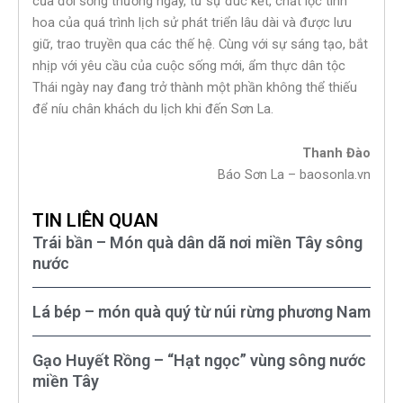
của đời sống thường ngày, từ sự đúc kết, chắt lọc tinh
hoa của quá trình lịch sử phát triển lâu dài và được lưu
giữ, trao truyền qua các thế hệ. Cùng với sự sáng tạo, bắt
nhịp với yêu cầu của cuộc sống mới, ẩm thực dân tộc
Thái ngày nay đang trở thành một phần không thể thiếu
để níu chân khách du lịch khi đến Sơn La.
Thanh Đào
Báo Sơn La – baosonla.vn
TIN LIÊN QUAN
Trái bần – Món quà dân dã nơi miền Tây sông
nước
Lá bép – món quà quý từ núi rừng phương Nam
Gạo Huyết Rồng – “Hạt ngọc” vùng sông nước
miền Tây