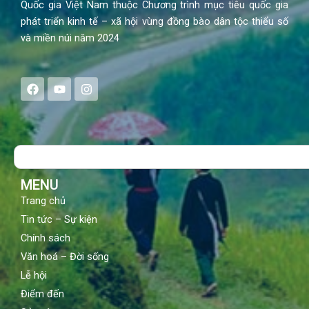
Quốc gia Việt Nam thuộc Chương trình mục tiêu quốc gia
phát triển kinh tế – xã hội vùng đồng bào dân tộc thiểu số
và miền núi năm 2024
F
Y
I
a
o
n
c
u
s
e
t
t
b
u
a
o
b
g
Search
o
e
r
k
a
m
MENU
Trang chủ
Tin tức – Sự kiện
Chính sách
Văn hoá – Đời sống
Lễ hội
Điểm đến