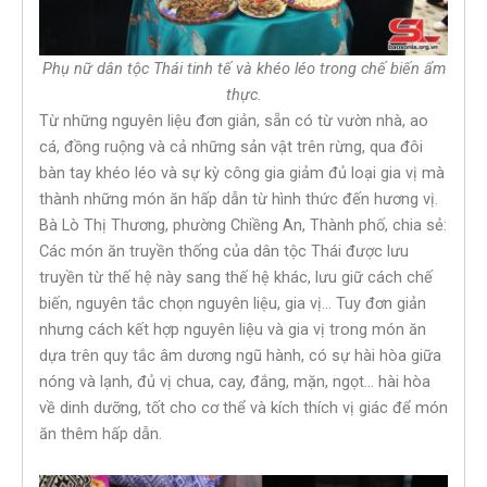
Phụ nữ dân tộc Thái tinh tế và khéo léo trong chế biến ẩm
thực.
Từ những nguyên liệu đơn giản, sẵn có từ vườn nhà, ao
cá, đồng ruộng và cả những sản vật trên rừng, qua đôi
bàn tay khéo léo và sự kỳ công gia giảm đủ loại gia vị mà
thành những món ăn hấp dẫn từ hình thức đến hương vị.
Bà Lò Thị Thương, phường Chiềng An, Thành phố, chia sẻ:
Các món ăn truyền thống của dân tộc Thái được lưu
truyền từ thế hệ này sang thế hệ khác, lưu giữ cách chế
biến, nguyên tắc chọn nguyên liệu, gia vị… Tuy đơn giản
nhưng cách kết hợp nguyên liệu và gia vị trong món ăn
dựa trên quy tắc âm dương ngũ hành, có sự hài hòa giữa
nóng và lạnh, đủ vị chua, cay, đắng, mặn, ngọt… hài hòa
về dinh dưỡng, tốt cho cơ thể và kích thích vị giác để món
ăn thêm hấp dẫn.